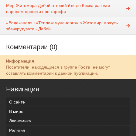
Мер Житомира Дебой готовий йти до Києва разом з
народом просити про тарифи
«Водоканал» і «Теплокомуненерго» в Житомирі можуть
збанкрутувати - Дебой
Комментарии (0)
Информация
Посетители, находящиеся в группе
Гости
, не могут
оставлять комментарии к данной публикации.
Навигация
О сайте
В мире
Экономика
Религия