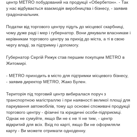
центр МЕТRO побудований на продукції «Обербетон». - Так
у нас відбувається взаємодія виробництва і бізнесу, - заявив
градоначальник.
Податки від торгового центру підуть до місцевої скарбниці,
чому дуже раді і мер і губернатор. Вони дякували власникам і
керівникам торгового центру за прихід до міста, а ті в свою
чергу владі, за підтримку і допомогу.
Губернатор Сергій Рижук став першим покупцем МETRO в
Житомирі.
- МETRO приходить в місто для підтримки місцевого бізнесу,
- заявив директор МETRO, Жако Булен.
Територія під торговий центр вибиралася поруч з
транспортною магістраллю і при наявності великої площі для
паркування автомобілів, тому що основні споживачі продукції
торгового центру - фізичні та юридичні особи-підприємці.
Однак не сумуйте, якщо Ви не є не ті не тим, - центр
відкритий для всіх. Вхід по карті, якщо Ви не оформляли
карту - Ви можете отримати одноденну.