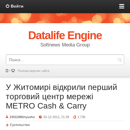
Войти
Datalife Engine
Softnews Media Group
Полная версия сайта
У Житомирі відкрили перший
торговий центр мережі
METRO Cash & Carry
23011980rtyuehe
20-12-2011, 21:39
1 736
Суспільство