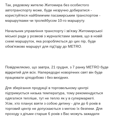
Так, рядовому жителю Житомира без особистого
автотранспорту може, буде незручно добиратися -
користуйтеся найближчим пасажирським транспортом -
маршрутками чи тролейбусом 10-го маршруту.
Начальник управління транспорту і зв'язку Житомирської
міської ради у розмові з журналістами заявив, що в новій
схемі маршруток, яка розробляється до цих пір, буде
обов'язково маршрут для під'їзду до МЕТRO.
Повідомляємо, що завтра, 21 грудня, з 7 ранку МETRO буде
відкритий для всіх. Напередодні новорічних свят він буде
працювати цілодобово і без вихідних.
Для зберігання продукції в торговельному центрі
підтримується низька температура, тому рекомендується
одягатися тепліше, тут не тепло як у в супермаркеті.
Усім, хто планує взяти з собою дитину - діти до 6 років в
торговий центр не допускаються з метою їх безпеки. Для
проходу з дітьми старше 6 років з Вас можуть зажадати