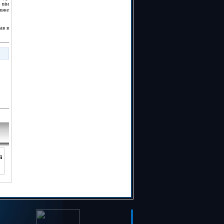
 він
 вже
ав в
й