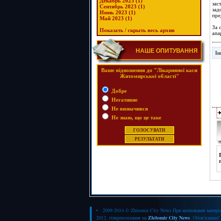
Декабрь 2023 (1)
зас
Сентябрь 2023 (1)
зад
Июнь 2023 (1)
пре
Май 2023 (1)
За 
Показать / скрыть весь архив
апа
НАШЕ ОПИТУВАННЯ
Ін
Ваше відношення до "Лікарняної каси
Житомирської області"
Добре
Негативне
Не визначився
Не знаю, що це таке
• 2009-2014 © Zhitomir City News При копіюванні матеріа
2012. гіперпосилання на
Zhitomir City News
. Обов'язкове!