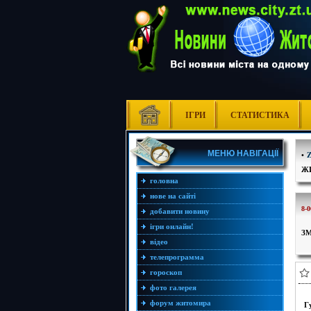
ІГРИ
СТАТИСТИКА
МЕНЮ НАВІГАЦІЇ
•
Ж
головна
нове на сайті
8-0
добавити новину
ігри онлайн!
З
відео
телепрограмма
гороскоп
фото галерея
форум житомира
Г