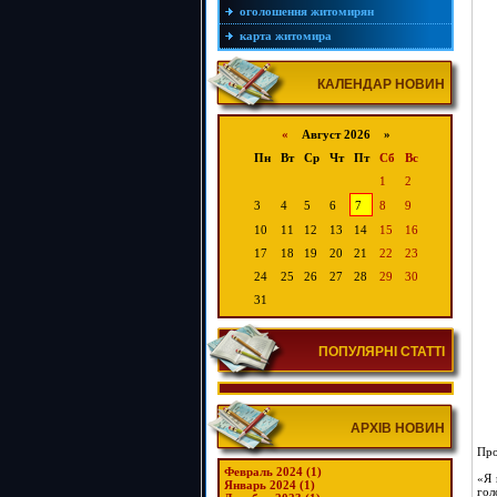
оголошення житомирян
карта житомира
КАЛЕНДАР НОВИН
«
Август 2026 »
Пн
Вт
Ср
Чт
Пт
Сб
Вс
1
2
3
4
5
6
7
8
9
10
11
12
13
14
15
16
17
18
19
20
21
22
23
24
25
26
27
28
29
30
31
ПОПУЛЯРНІ СТАТТІ
АРХІВ НОВИН
Про
Февраль 2024 (1)
«Я 
Январь 2024 (1)
гол