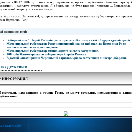
тупника з 06.12 2007 до Запаловські) перейшов працювати керівником обласного архіву і
оволений, - зарплата втричі вище. Я обіцяв, що не буде кадрової чехарди ... Запаловські
дставлений апарату », - сказав Рижук.
словами самого Запаловські, до призначення на посаду заступника губернатора, він працюв
раті Верховної Ради.
ші новини по темі:
Виборчий штаб Партії Регіонів розташують в Житомирській облдержадміністрації?
Житомирський губернатор Рижук впевнений, що на виборах до Верховної Ради
земляки за нього не проголосують
Житомирський губернатор змінив одного зі своїх заступників.
100 днів Житомирського губернатора Сергія Рижука
Відомий житомирянин Черпіцький отримав крісло заступника міністра оборони.
РОЗДРУКУВАТИ
•
ИНФОРМАЦИЯ
Посетители, находящиеся в группе
Гости
, не могут оставлять комментарии к данно
публикации.
лів нашого сайту