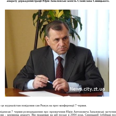
апарату держадміністрації Юрія Запаловські замість Станіслава Синицького.
 це журналістам повідомив сам Рижук на прес-конференції 7 червня.
підписав 7 червня розпорядження про призначення Юрія Антоновича Запаловські заступн
ови - керівника апарату. Він працював на цій посаді в 2004 році, Синицький (обіймав по