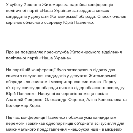
У суботу 2 жовтня Житомирська партійна конференція
політичної партії «Наша Україна» затвердила список
кандидатів у депутати Житомирської облради. Список очолив
керівник обласного осередку Юрій Павленко.
Про це повідомляє прес-служба Житомирського відділення
політичної партії «Наша Україна».
На партійній конференції було затверджено відразу два
списки з висунення кандидатів у депутати Житомирської
облради - за списком і мажоритарною системою. Першу
п'ятірку списку до облради очолив лідер обласного осередку
Юрій Павленко. Наступні за черговістю місця посіли:
Анатолій Фещенко, Олександр Ющенко, Аліна Коновалова та
Володимир Хорів.
Під час конференції Павленко побажав усім кандидатам
перемоги і закликав однопартійців об'єднати всі зусилля для
максимального представлення «нашоукраїнців» в місцевих