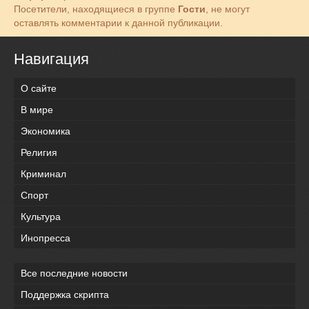
Посетители, находящиеся в группе
Гости
, не могут
оставлять комментарии к данной публикации.
Навигация
О сайте
В мире
Экономика
Религия
Криминал
Спорт
Культура
Инопресса
Все последние новости
Поддержка скрипта