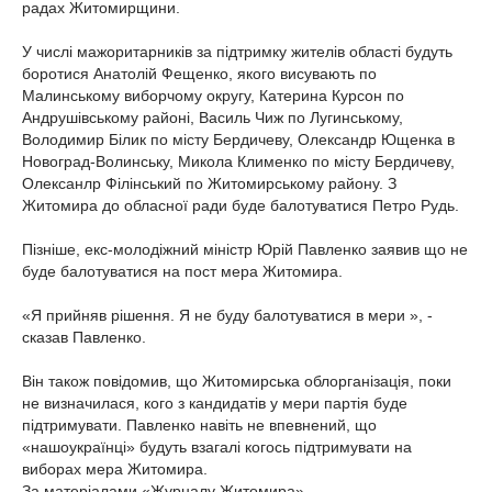
радах Житомирщини.
У числі мажоритарників за підтримку жителів області будуть
боротися Анатолій Фещенко, якого висувають по
Малинському виборчому округу, Катерина Курсон по
Андрушівському районі, Василь Чиж по Лугинському,
Володимир Білик по місту Бердичеву, Олександр Ющенка в
Новоград-Волинську, Микола Клименко по місту Бердичеву,
Олексанлр Філінський по Житомирському району. З
Житомира до обласної ради буде балотуватися Петро Рудь.
Пізніше, екс-молодіжний міністр Юрій Павленко заявив що не
буде балотуватися на пост мера Житомира.
«Я прийняв рішення. Я не буду балотуватися в мери », -
сказав Павленко.
Він також повідомив, що Житомирська облорганізація, поки
не визначилася, кого з кандидатів у мери партія буде
підтримувати. Павленко навіть не впевнений, що
«нашоукраїнці» будуть взагалі когось підтримувати на
виборах мера Житомира.
За матеріалами «Журналу Житомира»