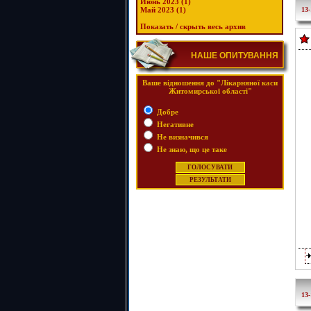
Июнь 2023 (1)
Май 2023 (1)
13-
Показать / скрыть весь архив
НАШЕ ОПИТУВАННЯ
Ваше відношення до "Лікарняної каси
Житомирської області"
Добре
Негативне
Не визначився
Не знаю, що це таке
13-