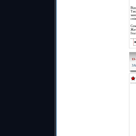
Від
Так
зан
спі
Сем
Жит
Іта
13-
З