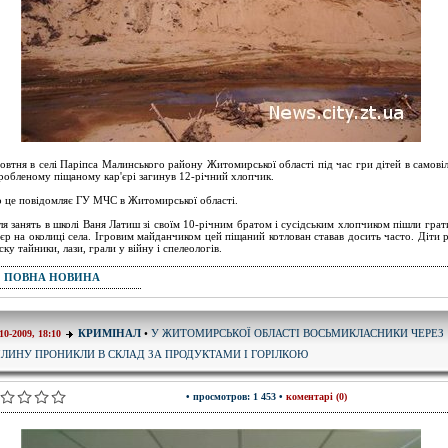
овтня в селі Паріпса Малинського району Житомирської області під час гри дітей в самові
робленому піщаному кар'єрі загинув 12-річний хлопчик.
 це повідомляє ГУ МЧС в Житомирської області.
ля занять в школі Ваня Латиш зі своїм 10-річним братом і сусідським хлопчиком пішли грат
'єр на околиці села. Ігровим майданчиком цей піщаний котлован ставав досить часто. Діти 
іску тайники, лази, грали у війну і спелеологів.
ПОВНА НОВИНА
У ЖИТОМИРСЬКОЇ ОБЛАСТІ ВОСЬМИКЛАСНИКИ ЧЕРЕЗ
КРИМІНАЛ
•
10-2009, 18:10
ЛИНУ ПРОНИКЛИ В СКЛАД ЗА ПРОДУКТАМИ І ГОРІЛКОЮ
• просмотров: 1 453 •
коментарі (0)