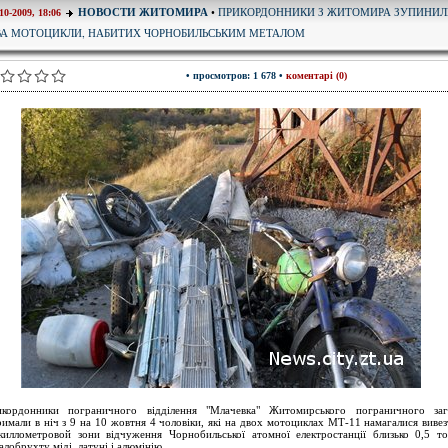
ПРИКОРДОННИКИ З ЖИТОМИРА ЗУПИНИЛ
НОВОСТИ ЖИТОМИРА
•
10-2009, 18:06
ВА МОТОЦИКЛИ, НАБИТИХ ЧОРНОБИЛЬСЬКИМ МЕТАЛОМ
• просмотров: 1 678 •
коментарі (0)
кордонники пограничного відділення "Млачевка" Житомирського пограничного за
римали в ніч з 9 на 10 жовтня 4 чоловіки, які на двох мотоциклах МТ-11 намагалися вивез
киллометровой зони відчуження Чорнобильської атомної електростанції близько 0,5 т
алобрухту міді, латуні і алюмінію.