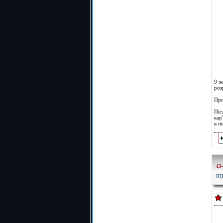
9 ж
роз
Про
Піс
кар
в п
13-
ЩІ