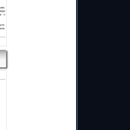
ьми.
мирі
кі є
сті.
ном.