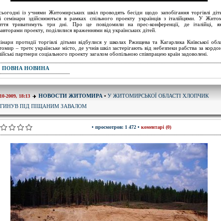
сьогодні із учнями Житомирських шкіл проводять бесіди щодо запобігання торгівлі діт
і семінари здійснюються в рамках спільного проекту українців з італійцями. У Жито
яття триватимуть три дні. Про це повідомили на прес-конференції, де італійці, я
вавторами проекту, поділилися враженнями від українських дітей.
інари протидії торгівлі дітьми відбулися у школах Ржищева та Кагарлика Київської обла
омир – третє українське місто, де учнів шкіл застерігають від небезпеки рабства за кордо
лійські партнери соціального проекту загалом обопільною співпрацею країн задоволені.
ПОВНА НОВИНА
У ЖИТОМИРСЬКОЇ ОБЛАСТІ ХЛОПЧИК
НОВОСТИ ЖИТОМИРА
•
10-2009, 18:13
АГИНУВ ПІД ПІЩАНИМ ЗАВАЛОМ
• просмотров: 1 472 •
коментарі (0)