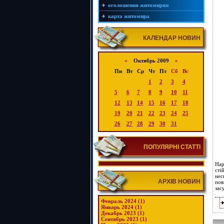
оголошення житомирян
карта житомира
КАЛЕНДАР НОВИН
«
Октябрь 2009
»
Пн
Вт
Ср
Чт
Пт
Сб
Вс
1
2
3
4
5
6
7
8
9
10
11
12
13
14
15
16
17
18
19
20
21
22
23
24
25
26
27
28
29
30
31
ПОПУЛЯРНІ СТАТТІ
Нар
сті
нес
АРХІВ НОВИН
пов
зас
Февраль 2024 (1)
Январь 2024 (1)
Декабрь 2023 (1)
Сентябрь 2023 (1)