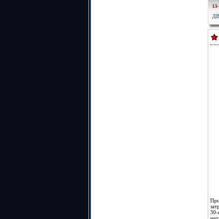
13-
Д
При
зат
30-
мет