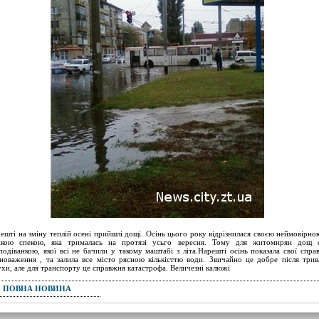
ешті на зміну теплій осені прийшлі дощі. Осінь цього року відрізнилася своєю неймовірно
йкою спекою, яка трималась на протязі усьго вересня. Тому для житомирян дощ 
подіванкою, якої всі не бачили у такому маштабі з літа.Нарешті осінь показала свої спра
новаження , та залила все місто рясною кількісттю води. Звичайно це добре після трив
ухи, але для транспорту це справжня катастрофа. Величезні калюжі
ПОВНА НОВИНА