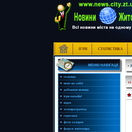
ІГРИ
СТАТИСТИКА
МЕНЮ НАВІГАЦІЇ
•
головна
13-
нове на сайті
добавити новину
ігри онлайн!
відео
телепрограмма
гороскоп
фото галерея
форум житомира