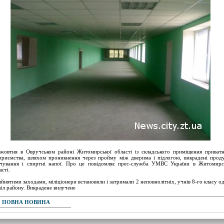
жовтня в Овручськом районі Житомирської області із складського приміщення приват
приємства, шляхом проникнення через пройму між дверима і підлогою, викрадені прод
чування і спиртні напої. Про це повідомляє прес-служба УМВС України в Житомирс
асті.
йнятими заходами, міліціонери встановили і затримали 2 неповнолітніх, учнів 8-го класу од
кіл району. Викрадене вилучене
ПОВНА НОВИНА