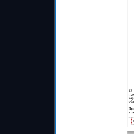
12 
під
хар
обл
При
з ш