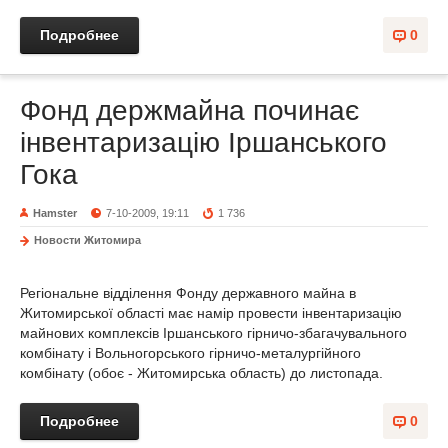
Подробнее
0
Фонд держмайна починає
інвентаризацію Іршанського
Гока
Hamster
7-10-2009, 19:11
1 736
Новости Житомира
Регіональне відділення Фонду державного майна в
Житомирської області має намір провести інвентаризацію
майнових комплексів Іршанського гірничо-збагачувального
комбінату і Вольногорського гірничо-металургійного
комбінату (обоє - Житомирська область) до листопада.
Подробнее
0