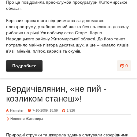
Про це повідомила прес-служба прокуратури Житомирської
області.
Керівник приватного підприємства за допомогою
електроструму, у заборонений час та без належного дозволу,
рибалив на річці Уж поблизу села Старе Шарно
Народицького району Житомирської області. До його тенет
потрапило майже півтора десятка щук, а ще – чимало лящів,
в’язі, міньків, пліток, карасів та окунів.
Подробнее
0
Бердичівлянин, «не пий -
козликом станеш»!
Hamster
7-10-2009, 18:59
1 926
Новости Житомира
Природні струмки та джерела здавна слугували своєрідними