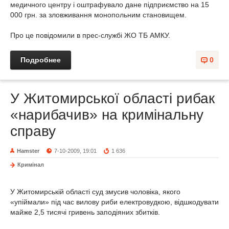
медичного центру і оштрафувало дане підприємство на 15
000 грн. за зловживання монопольним становищем.
Про це повідомили в прес-службі ЖО ТБ АМКУ.
Подробнее
0
У Житомирської області рибак
«нарибачив» на кримінальну
справу
Hamster
7-10-2009, 19:01
1 636
Кримінал
У Житомирській області суд змусив чоловіка, якого
«упіймали» під час вилову риби електровудкою, відшкодувати
майже 2,5 тисячі гривень заподіяних збитків.