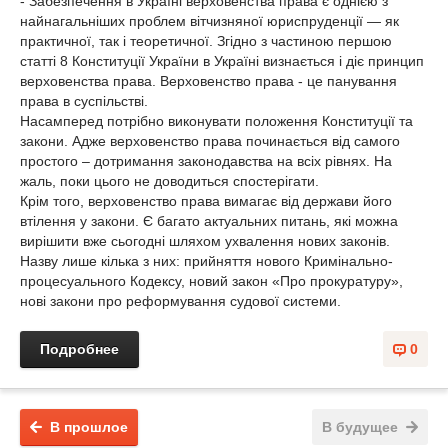
- Забезпечення в Україні верховенства права є однією з
найнагальніших проблем вітчизняної юриспруденції — як
практичної, так і теоретичної. Згідно з частиною першою
статті 8 Конституції України в Україні визнається і діє принцип
верховенства права. Верховенство права - це панування
права в суспільстві.
Насамперед потрібно виконувати положення Конституції та
закони. Адже верховенство права починається від самого
простого – дотримання законодавства на всіх рівнях. На
жаль, поки цього не доводиться спостерігати.
Крім того, верховенство права вимагає від держави його
втілення у закони. Є багато актуальних питань, які можна
вирішити вже сьогодні шляхом ухвалення нових законів.
Назву лише кілька з них: прийняття нового Кримінально-
процесуального Кодексу, новий закон «Про прокуратуру»,
нові закони про реформування судової системи.
Подробнее
0
В прошлое
В будущее