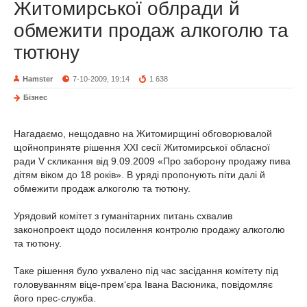
Житомирської облради й
обмежити продаж алкоголю та
тютюну
Hamster
7-10-2009, 19:14
1 638
Бізнес
Нагадаємо, нещодавно на Житомирщині обговорювалой
щойноприняте рішення ХХІ сесії Житомирської обласної
ради V скликання від 9.09.2009 «Про заборону продажу пива
дітям віком до 18 років». В уряді пропонують піти далі й
обмежити продаж алкоголю та тютюну.
Урядовий комітет з гуманітарних питань схвалив
законопроект щодо посилення контролю продажу алкоголю
та тютюну.
Таке рішення було ухвалено під час засідання комітету під
головуванням віце-прем‘єра Івана Васюника, повідомляє
його прес-служба.