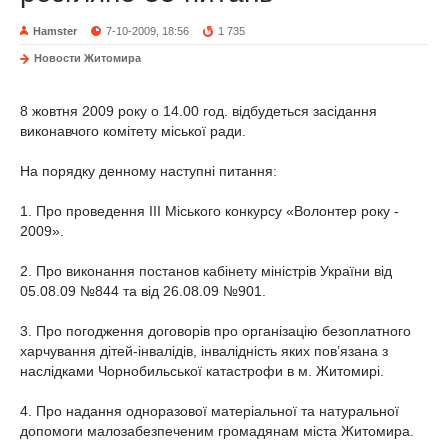
Hamster
7-10-2009, 18:56
1 735
Новости Житомира
8 жовтня 2009 року о 14.00 год. відбудеться засідання
виконавчого комітету міської ради.
На порядку денному наступні питання:
1. Про проведення ІІІ Міського конкурсу «Волонтер року -
2009».
2. Про виконання постанов кабінету міністрів України від
05.08.09 №844 та від 26.08.09 №901.
3. Про погодження договорів про організацію безоплатного
харчування дітей-інвалідів, інвалідність яких пов’язана з
наслідками Чорнобильської катастрофи в м. Житомирі.
4. Про надання одноразової матеріальної та натуральної
допомоги малозабезпеченим громадянам міста Житомира.