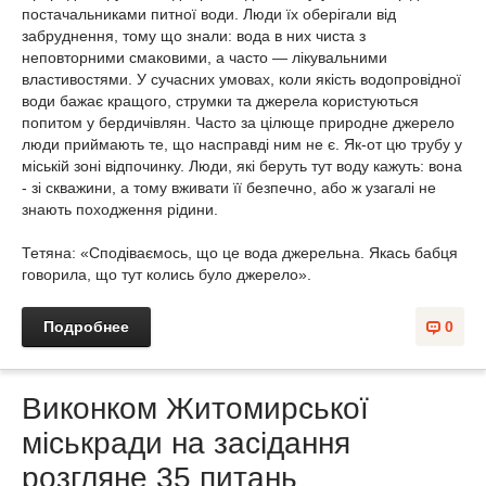
постачальниками питної води. Люди їх оберігали від
забруднення, тому що знали: вода в них чиста з
неповторними смаковими, а часто — лікувальними
властивостями. У сучасних умовах, коли якість водопровідної
води бажає кращого, струмки та джерела користуються
попитом у бердичівлян. Часто за цілюще природне джерело
люди приймають те, що насправді ним не є. Як-от цю трубу у
міській зоні відпочинку. Люди, які беруть тут воду кажуть: вона
- зі скважини, а тому вживати її безпечно, або ж узагалі не
знають походження рідини.
Тетяна: «Сподіваємось, що це вода джерельна. Якась бабця
говорила, що тут колись було джерело».
Подробнее
0
Виконком Житомирської
міськради на засідання
розгляне 35 питань