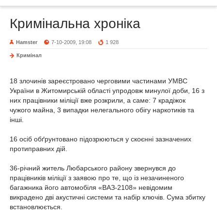
Кримінальна хроніка
Hamster
7-10-2009, 19:08
1 928
Кримінал
18 злочинів зареєстровано черговими частинами УМВС
України в Житомирській області упродовж минулої доби, 16 з
них працівники міліції вже розкрили, а саме: 7 крадіжок
чужого майна, 3 випадки нелегального обігу наркотиків та
інші.
16 осіб обґрунтовано підозрюються у скоєнні зазначених
протиправних дій.
36-річний житель Любарського району звернувся до
працівників міліції з заявою про те, що із незачиненого
багажника його автомобіля «ВАЗ-2108» невідомим
викрадено дві акустичні системи та набір ключів. Сума збитку
встановлюється.