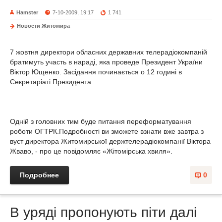
Hamster
7-10-2009, 19:17
1 741
Новости Житомира
7 жовтня директори обласних державних телерадіокомпаній
братимуть участь в нараді, яка проведе Президент України
Віктор Ющенко. Засідання починається о 12 годині в
Секретаріаті Президента.
Одній з головних тим буде питання переформатування
роботи ОГТРК.Подробності ви зможете взнати вже завтра з
вуст директора Житомирської держтелерадіокомпанії Віктора
Жваво, - про це повідомляє «Жітомірська хвиля».
Подробнее
0
В уряді пропонують піти далі