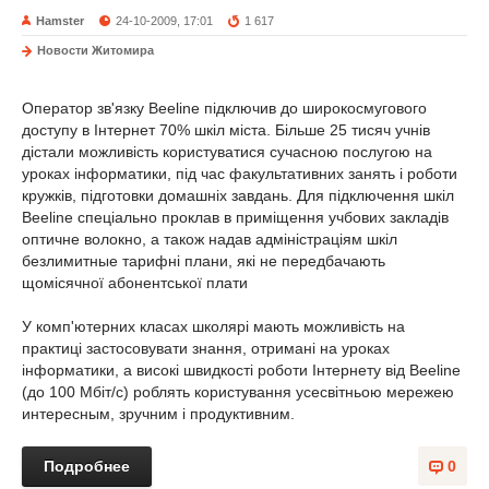
Hamster
24-10-2009, 17:01
1 617
Новости Житомира
Оператор зв'язку Beeline підключив до широкосмугового
доступу в Інтернет 70% шкіл міста. Більше 25 тисяч учнів
дістали можливість користуватися сучасною послугою на
уроках інформатики, під час факультативних занять і роботи
кружків, підготовки домашніх завдань. Для підключення шкіл
Beeline спеціально проклав в приміщення учбових закладів
оптичне волокно, а також надав адміністраціям шкіл
безлимитные тарифні плани, які не передбачають
щомісячної абонентської плати
У комп'ютерних класах школярі мають можливість на
практиці застосовувати знання, отримані на уроках
інформатики, а високі швидкості роботи Інтернету від Beeline
(до 100 Мбіт/с) роблять користування усесвітньою мережею
интересным, зручним і продуктивним.
Подробнее
0