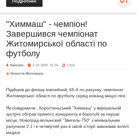
Подробнее
1
"Химмаш" - чемпіон!
Завершився чемпіонат
Житомирської області по
футболу
Hamster
2-10-2009, 16:34
1 816
Новости Житомира
Підійшов до фінішу ювілейний, 65-й по рахунку, чемпіонат
Житомирської області по футболу серед команд вищої ліги.
Як повідомили , Коростеньський "Химмаш" у вирішальній
зустрічі обіграв прямого конкурента в боротьбі за перше
місце, Новоград-волынский "Звягель-750" з мінімальним
рахунком 2:1 і в четвертий раз в своїй історії завоював золоті
медалі.