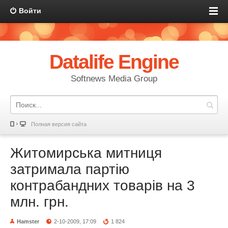
Войти
Datalife Engine
Softnews Media Group
Полная версия сайта
Житомирська митниця
затримала партію
контрабандних товарів на 3
млн. грн.
Hamster
2-10-2009, 17:09
1 824