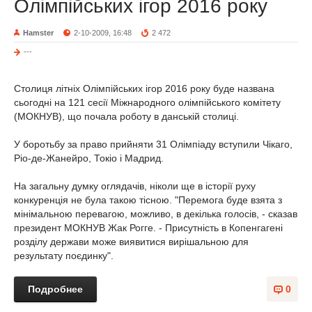
Олімпійських ігор 2016 року
Hamster
2-10-2009, 16:48
2 472
---
Столиця літніх Олімпійських ігор 2016 року буде названа
сьогодні на 121 сесії Міжнародного олімпійського комітету
(МОКНУВ), що почала роботу в данській столиці.
У боротьбу за право прийняти 31 Олімпіаду вступили Чікаго,
Ріо-де-Жанейро, Токіо і Мадрид.
На загальну думку оглядачів, ніколи ще в історії руху
конкуренція не була такою тісною. "Перемога буде взята з
мінімальною перевагою, можливо, в декілька голосів, - сказав
президент МОКНУВ Жак Рогге. - Присутність в Копенгагені
розділу держави може виявитися вирішальною для
результату поєдинку".
Подробнее
0