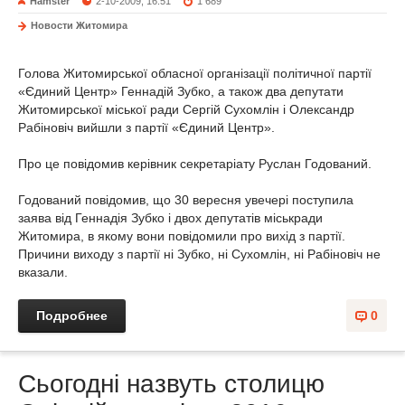
Hamster
2-10-2009, 16:51
1 689
Новости Житомира
Голова Житомирської обласної організації політичної партії
«Єдиний Центр» Геннадій Зубко, а також два депутати
Житомирської міської ради Сергій Сухомлін і Олександр
Рабіновіч вийшли з партії «Єдиний Центр».
Про це повідомив керівник секретаріату Руслан Годований.
Годований повідомив, що 30 вересня увечері поступила
заява від Геннадія Зубко і двох депутатів міськради
Житомира, в якому вони повідомили про вихід з партії.
Причини виходу з партії ні Зубко, ні Сухомлін, ні Рабіновіч не
вказали.
Подробнее
0
Сьогодні назвуть столицю