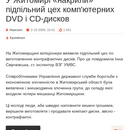
У Житомирі «накрили»
підпільний цех комп'ютерних
DVD і CD-дисков
Hamster
2-10-2009, 16:41
1 641
Кримінал
На Житомирщині міліціонери виявили підпільний цех по
виготовленню контрафактних дисків. Про це повідомила Інна
Свірчевська, ст. інспектор ВЗГ УМВС.
Співробітниками Управління державної служби боротьби з
економічною злочинністю в Житомирський області була
виявлена і знешкоджена злочинна група, до складу якої
входили чотири мешканці Житомирщини.
Ці молоді люди, аби швидко наповнити кишені грошима,
вирішили виготовляти і продавати компакт-диски, звісно -
контрафактні.