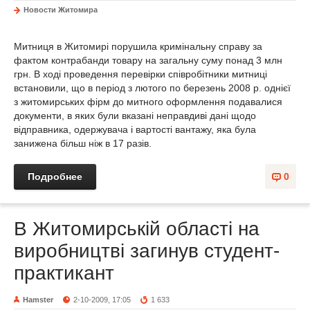
Новости Житомира
Митниця в Житомирі порушила кримінальну справу за
фактом контрабанди товару на загальну суму понад 3 млн
грн. В ході проведення перевірки співробітники митниці
встановили, що в період з лютого по березень 2008 р. однієї
з житомирських фірм до митного оформлення подавалися
документи, в яких були вказані неправдиві дані щодо
відправника, одержувача і вартості вантажу, яка була
занижена більш ніж в 17 разів.
Подробнее
0
В Житомирській області на
виробництві загинув студент-
практикант
Hamster
2-10-2009, 17:05
1 633