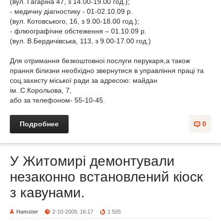
(вул. Гагаріна 47, з 14.00-19.00 год.);
- медичну діагностику - 01-02.10.09 р.
(вул. Котовського, 16, з 9.00-18.00 год.);
- флюографічне обстеження – 01.10.09 р.
(вул. В.Бердичівська, 113, з 9.00-17.00 год.)
Для отримання безкоштовноі послуги перукаря,а також
прання білизни необхідно звернутися в управління праці та
соц.захисту міської ради за адресою: майдан
ім..С.Корольова, 7,
або за телефоном- 55-10-45.
Подробнее
0
У Житомирі демонтували
незаконно встановлений кіоск
з кавунами.
Hamster
2-10-2009, 16:17
1 505