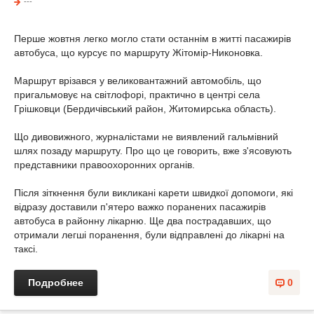
---
Перше жовтня легко могло стати останнім в житті пасажирів
автобуса, що курсує по маршруту Жітомір-Никоновка.
Маршрут врізався у великовантажний автомобіль, що
пригальмовує на світлофорі, практично в центрі села
Грішковци (Бердичівський район, Житомирська область).
Що дивовижного, журналістами не виявлений гальмівний
шлях позаду маршруту. Про що це говорить, вже з'ясовують
представники правоохоронних органів.
Після зіткнення були викликані карети швидкої допомоги, які
відразу доставили п'ятеро важко поранених пасажирів
автобуса в районну лікарню. Ще два пострадавших, що
отримали легші поранення, були відправлені до лікарні на
таксі.
Подробнее
0