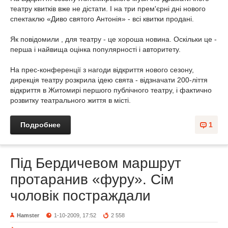
театру квитків вже не дістати. І на три прем'єрні дні нового
спектаклю «Диво святого Антонія» - всі квитки продані.
Як повідомили , для театру - це хороша новина. Оскільки це -
перша і найвища оцінка популярності і авторитету.
На прес-конференції з нагоди відкриття нового сезону,
дирекція театру розкрила ідею свята - відзначати 200-ліття
відкриття в Житомирі першого публічного театру, і фактично
розвитку театрального життя в місті.
Подробнее
1
Під Бердичевом маршрут
протаранив «фуру». Сім
чоловік постраждали
Hamster
1-10-2009, 17:52
2 558