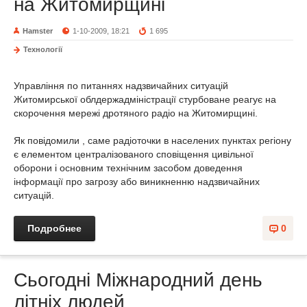
на Житомирщині
Hamster
1-10-2009, 18:21
1 695
Технології
Управління по питаннях надзвичайних ситуацій
Житомирської облдержадміністрації стурбоване реагує на
скорочення мережі дротяного радіо на Житомирщині.
Як повідомили , саме радіоточки в населених пунктах регіону
є елементом централізованого сповіщення цивільної
оборони і основним технічним засобом доведення
інформації про загрозу або виникненню надзвичайних
ситуацій.
Подробнее
0
Сьогодні Міжнародний день
літніх людей