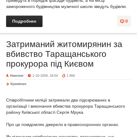
приведуть в порядок фасади будівель, а на місці
замороженого будівництва музичної школи зведуть будівлю.
Подробнее
0
Затриманий житомирянин за
вбивство Таращанського
прокурора під Києвом
Hamster
1-10-2009, 18:04
1 866
Кримінал
Співробітники міліції затримали два підозрюваних в
організації і виконання вбивства прокурора Таращанського
району Київської області Сергія Мрука.
Про це повідомляє джерело в правоохоронних органах.
Як відзначив співбесідник агентства, встановлено, що