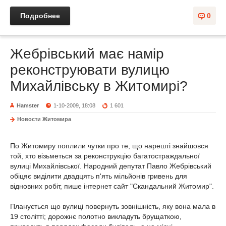
Подробнее
0
Жебрівський має намір
реконструювати вулицю
Михайлівську в Житомирі?
Hamster
1-10-2009, 18:08
1 601
Новости Житомира
По Житомиру поплили чутки про те, що нарешті знайшовся
той, хто візьметься за реконструкцію багатостраждальної
вулиці Михайлівської. Народний депутат Павло Жебрівський
обіцяє виділити двадцять п'ять мільйонів гривень для
відновних робіт, пише інтернет сайт "Скандальний Житомир".
Планується що вулиці повернуть зовнішність, яку вона мала в
19 столітті; дорожнє полотно викладуть брущаткою,