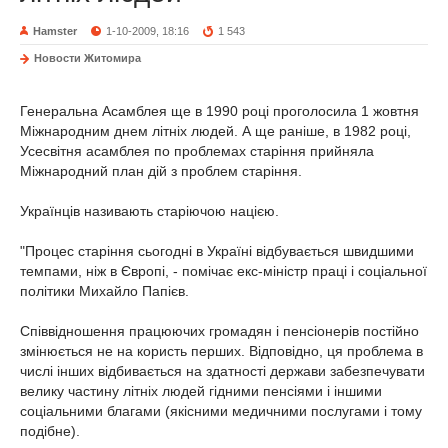
Hamster
1-10-2009, 18:16
1 543
Новости Житомира
Генеральна Асамблея ще в 1990 році проголосила 1 жовтня
Міжнародним днем літніх людей. А ще раніше, в 1982 році,
Усесвітня асамблея по проблемах старіння прийняла
Міжнародний план дій з проблем старіння.
Українців називають старіючою нацією.
"Процес старіння сьогодні в Україні відбувається швидшими
темпами, ніж в Європі, - помічає екс-міністр праці і соціальної
політики Михайло Папієв.
Співвідношення працюючих громадян і пенсіонерів постійно
змінюється не на користь перших. Відповідно, ця проблема в
числі інших відбивається на здатності держави забезпечувати
велику частину літніх людей гідними пенсіями і іншими
соціальними благами (якісними медичними послугами і тому
подібне).