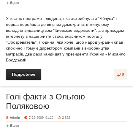
Відео
У гостях програми - людина, яка зістрибнула з "Яблука" і
перша перейшла до вільних демократів, в минулому
володіла видавництвом "Киевские ведомости", а з приходом
інтернету в наше життя стала власником порталу
"Обозреватель". Людина, яка хоче, щоб народ україни спав
спокійно і тому є директором компанії з виробництва
матрасів, два рази кандидат у президенти України - Михайло
Бродський.
Подробнее
0
Голі факти з Ольгою
Поляковою
Admin
7-12-2009, 01:22
2 522
Відео