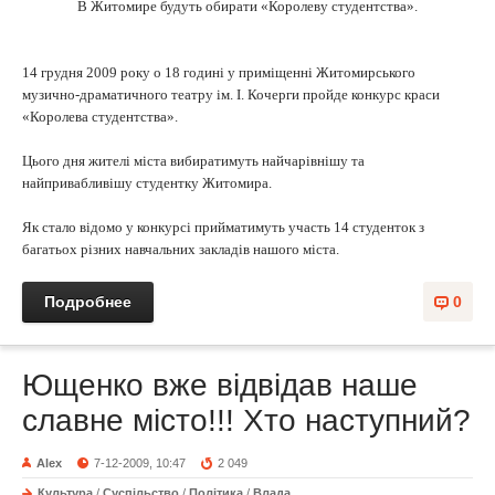
В Житомире будуть обирати «Королеву студентства».
14 грудня 2009 року о 18 годині у приміщенні Житомирського
музично-драматичного театру ім. І. Кочерги пройде конкурс краси
«Королева студентства».
Цього дня жителі міста вибиратимуть найчарівнішу та
найпривабливішу студентку Житомира.
Як стало відомо у конкурсі прийматимуть участь 14 студенток з
багатьох різних навчальних закладів нашого міста.
Подробнее
0
Ющенко вже відвідав наше
славне місто!!! Хто наступний?
Alex
7-12-2009, 10:47
2 049
Культура
/
Суспільство
/
Політика
/
Влада