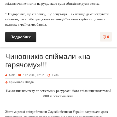
звільняючи нечистих на руку, якщо сума збитків не дуже велика.
"Найдорожче, що є в банку, - це репутація. Так навіщо демонструвати
клієнтам, що в тебе працюють злочинці?" - сказав керівник одного з
великих українських банків.
Подробнее
0
Чиновників спіймали «на
гарячому»!!!
Alex
7-12-2009, 12:02
1 736
Кримінал
/
Влада
Начальник комітету по земельних ресурсах і його спільниця вимагали $
800 за земельні акти.
Житомирські співробітники Служби безпеки України затримали двох
чиновників, які вимагали від підприємця хабар за виділення землі.