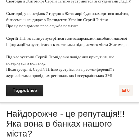
Сьогодні в Житомирі Сергій Тігіпко зустрінеться зі студентами ЖДТУ.
Сьогодні, у понеділок 7 грудня в Житомирі буде знаходитися політик,
бізнесмен і кандидат в Президенти України Сергій Тігіпко.
Про це повідомила прес-служба політика.
Сергій Тігіпко планує зустрітися з житомирськими засобами масової
інформації та зустрітися з колективами підприємств міста Житомира.
Під час зустрічі Сергій Леонідович повідомив присутнім, що
повернувся в політику.
Після зустрічі, Сергій Тігіпко зустрівся на прес-конференції з
журналістами провідних регіональних і всеукраїнських ЗМІ.
Подробнее
0
Найдорожче - це репутація!!!
Яка вона в банках нашого
міста?