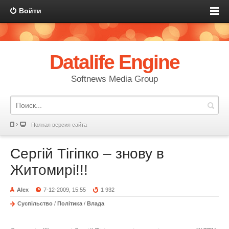
Войти
Datalife Engine
Softnews Media Group
Полная версия сайта
Сергій Тігіпко – знову в
Житомирі!!!
Alex
7-12-2009, 15:55
1 932
Суспільство
/
Політика
/
Влада