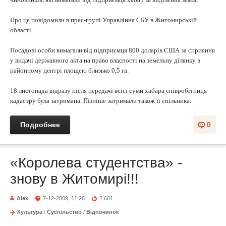
Про це повідомили в прес-групі Управління СБУ в Житомирській
області.
Посадові особи вимагали від підприємця 800 доларів США за сприяння
у видачі державного акта на право власності на земельну ділянку в
районному центрі площею близько 0,5 га.
18 листопада відразу після передачі всієї суми хабара співробітниця
кадастру була затримана. Пізніше затримали також її спільника.
Подробнее
0
«Королева студентства» -
знову в Житомирі!!!
Alex
7-12-2009, 11:26
2 601
Культура
/
Суспільство
/
Відпочинок