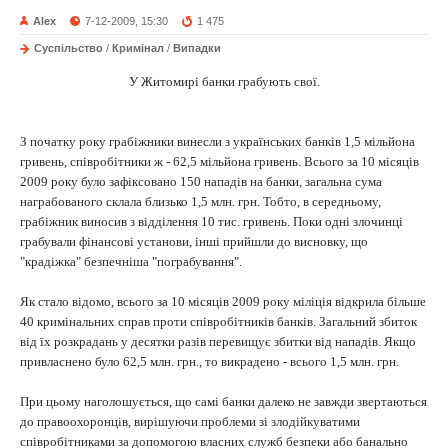
Alex
7-12-2009, 15:30
1 475
Суспільство
/
Кримінал
/
Випадки
У Житомирі банки грабують свої.
З початку року грабіжники винесли з українських банків 1,5 мільйона
гривень, співробітники ж - 62,5 мільйона гривень. Всього за 10 місяців
2009 року було зафіксовано 150 нападів на банки, загальна сума
награбованого склала близько 1,5 млн. грн. Тобто, в середньому,
грабіжник виносив з відділення 10 тис. гривень. Поки одні злочинці
грабували фінансові установи, інші прийшли до висновку, що
"крадіжка" безпечніша "пограбування".
Як стало відомо, всього за 10 місяців 2009 року міліція відкрила більше
40 кримінальних справ проти співробітників банків. Загальний збиток
від їх розкрадань у десятки разів перевищує збитки від нападів. Якщо
привласнено було 62,5 млн. грн., то викрадено - всього 1,5 млн. грн.
При цьому наголошується, що самі банки далеко не завжди звертаються
до правоохоронців, вирішуючи проблеми зі злодійкуватими
співробітниками за допомогою власних служб безпеки або банально