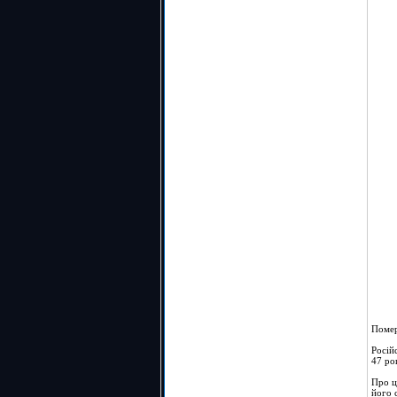
Помер
Росій
47 ро
Про ц
його 