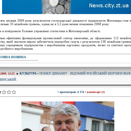
сять місяців 2009 року результатом господарської діяльності підприємств Житомира став 
близько 35 мільйонів гривень, однак це в 5,5 рази менше показника 2008 року.
е в повідомило Головне управлінні статистики в Житомирській області.
льш ефективно функціонував промисловий сектор економіки, де сформовано 112 мільйон
тку, який значною мірою забезпечила переробна галузь з результатом 138 мільйонів гривен
фері спрацювали підприємства з виробництва харчових продуктів, легкої та хімічної пром
ургійного виробництва.
ПОВНА НОВИНА
ПОМЕР ДИНАМІТ - ВІДОМИЙ РОСІЙСЬКИЙ ШОУМЕН ВО
КУЛЬТУРА
•
-2009, 12:25
ЧИНСЬКИЙ.
• просмотров: 4 174 •
коментарі (1)