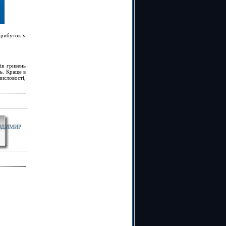
прибуток у
ів гривень
ь. Краще в
исловості,
ЛОДИМИР