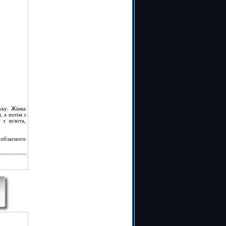
жку. Жінка
, а потім з
 з золота,
л обласного