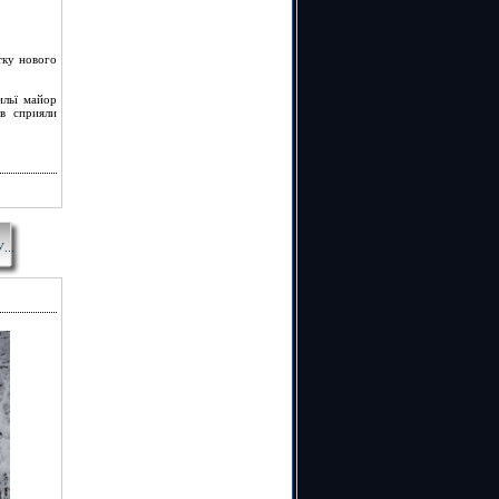
тку нового
ильї майор
ів сприяли
...