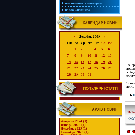
оголошення житомирян
карта житомира
КАЛЕНДАР НОВИН
«
Декабрь 2009
»
Пн
Вт
Ср
Чт
Пт
Сб
Вс
1
2
3
4
5
6
7
8
9
10
11
12
13
14
15
16
17
18
19
20
15 гр
21
22
23
24
25
26
27
повід
її бу
28
29
30
31
косме
Співр
центр
ПОПУЛЯРНІ СТАТТІ
АРХІВ НОВИН
16-12
«КО
Февраль 2024 (1)
Январь 2024 (1)
Декабрь 2023 (1)
Сентябрь 2023 (1)