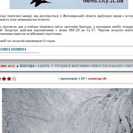
гаді тактичної авіації, яка дислокується у Житомирській області, відбулися перші з поча
льного року командирські польоти.
о протягом дня в повітря піднялися шість льотчиків бригади, а начальник штабу ескадр
ій Захарчук здійснив перенавчання з літака МіГ-29 на Су-27. Чергові польоти пілот
оналенню навичок та військової підготовки.
ьний час польотів перевищило 6 годин.
ПОВНА НОВИНА
ЗАВТРА 17 ГРУДНЯ В ЖИТОМИРІ ОЧІКУЄТЬСЯ БАГАТО СНІГУ
ПОГОДА
•
-2009, 03:52
• просмотров: 3 297 •
коментарі (0)