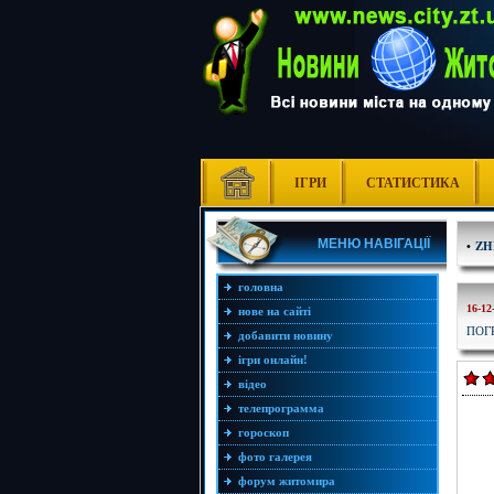
ІГРИ
СТАТИСТИКА
МЕНЮ НАВІГАЦІЇ
•
ZH
головна
16-12
нове на сайті
ПОГ
добавити новину
ігри онлайн!
відео
телепрограмма
гороскоп
фото галерея
форум житомира