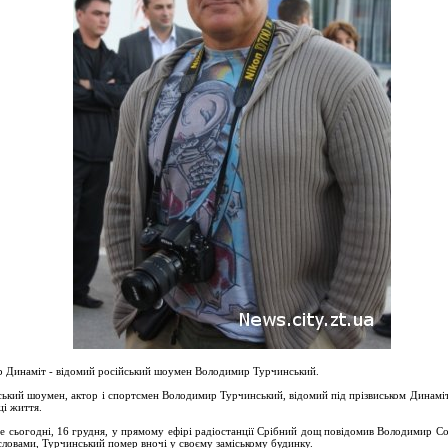
 Динаміт - відомий російський шоумен Володимир Турчинський.
ський шоумен, актор і спортсмен Володимир Турчинський, відомий під прізвиськом Динаміт
ці життя.
е сьогодні, 16 грудня, у прямому ефірі радіостанції Срібний дощ повідомив Володимир Со
словами, Турчинський помер вночі у своєму заміському будинку.