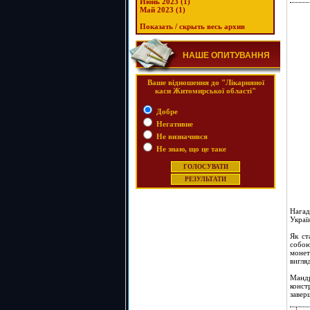
Июнь 2023 (1)
Май 2023 (1)
Показать / скрыть весь архив
НАШЕ ОПИТУВАННЯ
Ваше відношення до "Лікарняної
каси Житомирської області"
Добре
Негативне
Не визначився
Не знаю, що це таке
Нагад
Украї
Як ст
собою
монет
вигля
Мандр
конст
завер