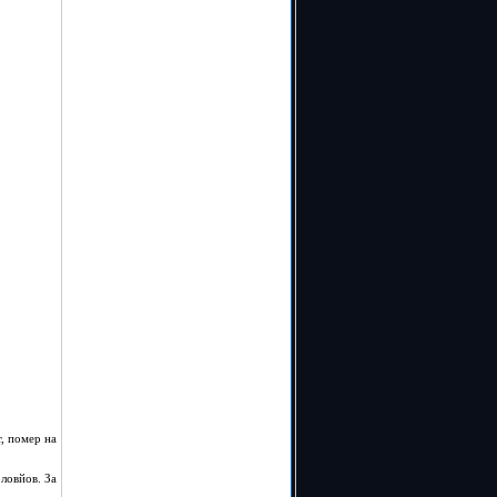
, помер на
ловйов. За