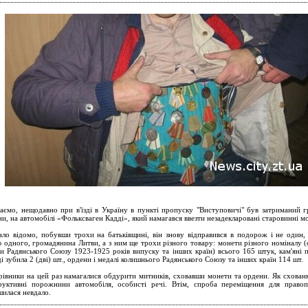
аємо, нещодавно при в'їзді в Україну в пункті пропуску "Виступовичі" був затриманий 
ни, на автомобілі «Фольксваген Кадді», який намагався ввезти незадекларовані старовинні м
ало відомо, побувши трохи на батьківщині, він знову відправився в подорож і не один, 
 одного, громадянина Литви, а з ним ще трохи різного товару: монети різного номіналу (
и Радянського Союзу 1923-1925 років випуску та інших країн) всього 165 штук, кам'яні 
ді зубила 2 (дві) шт., ордени і медалі колишнього Радянського Союзу та інших країн 114 шт.
івники на цей раз намагалися обдурити митників, сховавши монети та ордени. Як схован
руктивні порожнини автомобіля, особисті речі. Втім, спроба переміщення для право
шилася невдало.