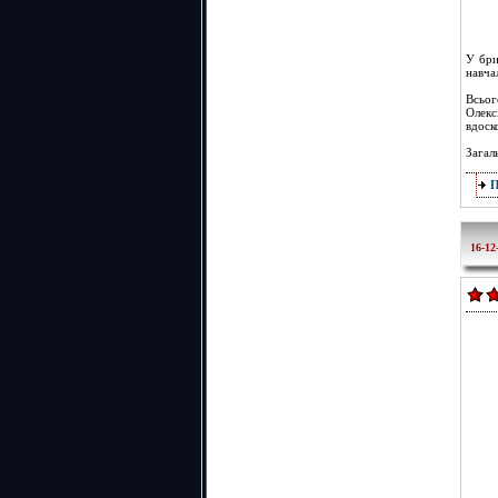
У бри
навча
Всьог
Олекс
вдоск
Загал
16-12