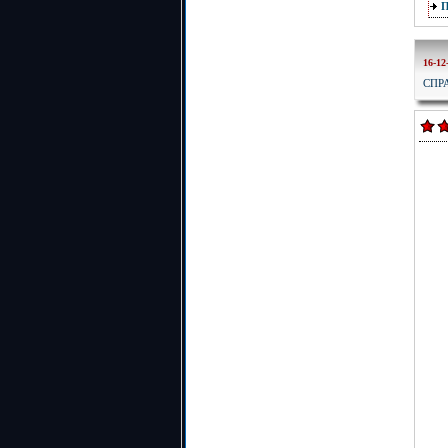
16-12
СПР