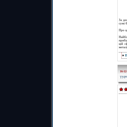
За де
сумі 
Про ц
Найбі
прибу
цій с
метал
16-12
ТУР