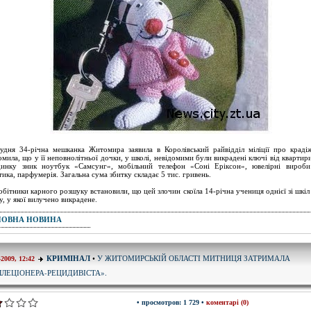
удня 34-річна мешканка Житомира заявила в Королівський райвідділ міліції про краді
омила, що у її неповнолітньої дочки, у школі, невідомими були викрадені ключі від квартири
динку зник ноутбук «Самсунг», мобільний телефон «Соні Еріксон», ювелірні вироби
тика, парфумерія. Загальна сума збитку складає 5 тис. гривень.
обітники карного розшуку встановили, що цей злочин скоїла 14-річна учениця однієї зі шкі
у, у якої вилучено викрадене.
ПОВНА НОВИНА
У ЖИТОМИРСЬКІЙ ОБЛАСТІ МИТНИЦЯ ЗАТРИМАЛА
КРИМІНАЛ
•
-2009, 12:42
ЛЛЕЦІОНЕРА-РЕЦИДИВІСТА».
• просмотров: 1 729 •
коментарі (0)