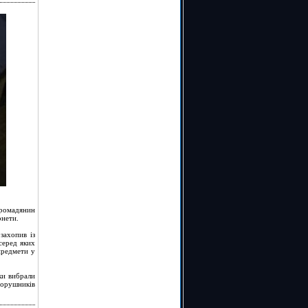
громадянин
онети.
захопив із
серед яких
предмети у
ки вибрали
порушників