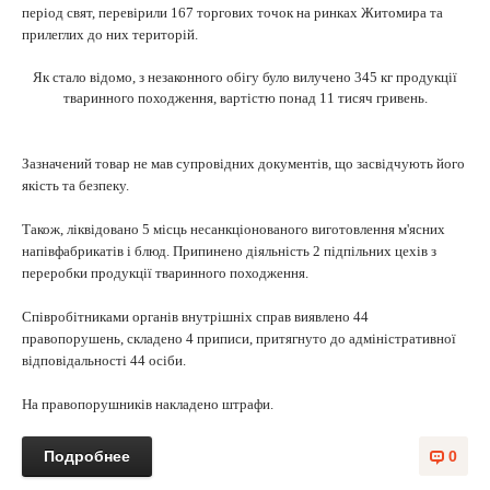
період свят, перевірили 167 торгових точок на ринках Житомира та
прилеглих до них територій.
Як стало відомо, з незаконного обігу було вилучено 345 кг продукції
тваринного походження, вартістю понад 11 тисяч гривень.
Зазначений товар не мав супровідних документів, що засвідчують його
якість та безпеку.
Також, ліквідовано 5 місць несанкціонованого виготовлення м'ясних
напівфабрикатів і блюд. Припинено діяльність 2 підпільних цехів з
переробки продукції тваринного походження.
Співробітниками органів внутрішніх справ виявлено 44
правопорушень, складено 4 приписи, притягнуто до адміністративної
відповідальності 44 осіби.
На правопорушників накладено штрафи.
Подробнее
0