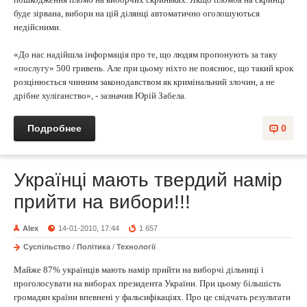
буде зірвана, вибори на цій ділянці автоматично оголошуються
недійсними.
«До нас надійшла інформація про те, що людям пропонують за таку
«послугу» 500 гривень. Але при цьому ніхто не пояснює, що такий крок
розцінюється чинним законодавством як кримінальний злочин, а не
дрібне хуліганство», - зазначив Юрій Забела.
Подробнее
0
Українці мають твердий намір
прийти на вибори!!!
Alex
14-01-2010, 17:44
1 657
Суспільство
/
Політика
/
Технології
Майже 87% українців мають намір прийти на виборчі дільниці і
проголосувати на виборах президента України. При цьому більшість
громадян країни впевнені у фальсифікаціях. Про це свідчать результати