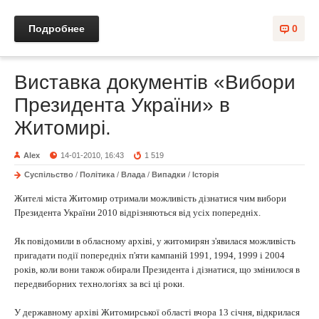
Подробнее
0
Виставка документів «Вибори
Президента України» в
Житомирі.
Alex
14-01-2010, 16:43
1 519
Суспільство
/
Політика
/
Влада
/
Випадки
/
Історія
Жителі міста Житомир отримали можливість дізнатися чим вибори
Президента України 2010 відрізняються від усіх попередніх.
Як повідомили в обласному архіві, у житомирян з'явилася можливість
пригадати події попередніх п'яти кампаній 1991, 1994, 1999 і 2004
років, коли вони також обирали Президента і дізнатися, що змінилося в
передвиборних технологіях за всі ці роки.
У державному архіві Житомирської області вчора 13 січня, відкрилася