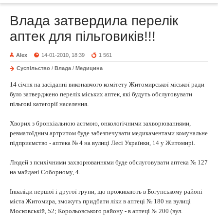
Влада затвердила перелік
аптек для пільговиків!!!
Alex
14-01-2010, 18:39
1 561
Суспільство
/
Влада
/
Медицина
14 січня на засіданні виконавчого комітету Житомирської міської ради
було затверджено перелік міських аптек, які будуть обслуговувати
пільгові категорії населення.
Хворих з бронхіальною астмою, онкологічними захворюваннями,
ревматоїдним артритом буде забезпечувати медикаментами комунальне
підприємство - аптека № 4 на вулиці Лесі Українки, 14 у Житомирі.
Людей з психічними захворюваннями буде обслуговувати аптека № 127
на майдані Соборному, 4.
Інваліди першої і другої групи, що проживають в Богунському районі
міста Житомира, зможуть придбати ліки в аптеці № 180 на вулиці
Московській, 52; Корольовського району - в аптеці № 200 (вул.