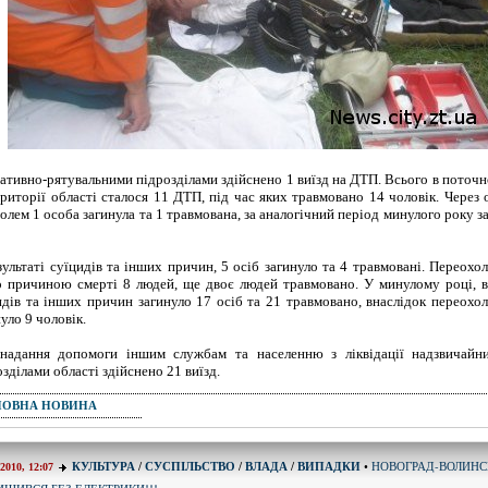
ативно-рятувальними підрозділами здійснено 1 виїзд на ДТП. Всього в поточ
ериторії області сталося 11 ДТП, під час яких травмовано 14 чоловік. Через
голем 1 особа загинула та 1 травмована, за аналогічний період минулого року з
зультаті суїцидів та інших причин, 5 осіб загинуло та 4 травмовані. Переох
о причиною смерті 8 людей, ще двоє людей травмовано. У минулому році, в
идів та інших причин загинуло 17 осіб та 21 травмовано, внаслідок переохо
уло 9 чоловік.
надання допомоги іншим службам та населенню з ліквідації надзвичайн
зділами області здійснено 21 виїзд.
ПОВНА НОВИНА
НОВОГРАД-ВОЛИНС
КУЛЬТУРА
/
СУСПІЛЬСТВО
/
ВЛАДА
/
ВИПАДКИ
•
-2010, 12:07