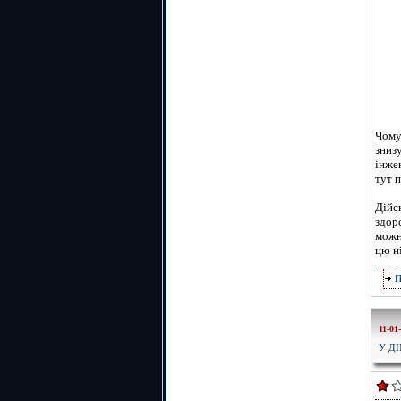
Чому
зниз
інже
тут 
Дійс
здор
можн
цю н
11-01
У Д