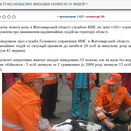
АСТІ ВІД НЕЩАСНИХ ВИПАДКІВ ЗАГИНУЛО 20 ЛЮДЕЙ!!!
• просмотров: 1 625 •
коментарі (0)
чатку нового року в Житомирській області службою МНС по лінії «101» отри
домлень про виникнення надзвичайних подій на території області.
овідомила прес-служба Головного управління МНС в Житомирській області, 
вичайних подій та ситуацій призвели до загибелі 20 осіб (в минулому році з
нула 41 людина).
зультаті оперативно вжитих заходів ліквідовано 53 пожежі, але на жаль без же
 не обійшлося - 5 осіб загинуло та 2 травмовано (у 2009 році загинуло 15 осіб
).