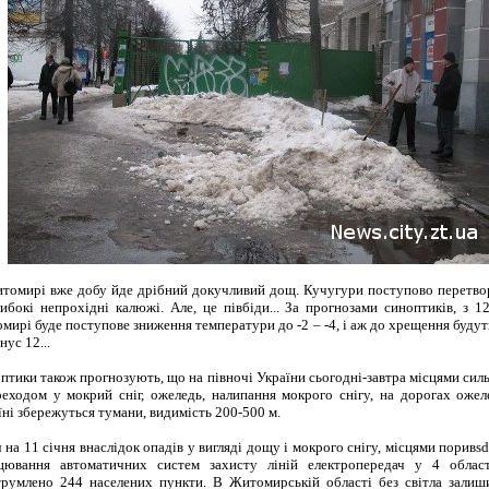
томирі вже добу йде дрібний докучливий дощ. Кучугури поступово перетв
либокі непрохідні калюжі. Але, це півбіди... За прогнозами синоптиків, з 1
мирі буде поступове зниження температури до -2 – -4, і аж до хрещення буду
нус 12...
птики також прогнозують, що на півночі України сьогодні-завтра місцями си
реходом у мокрий сніг, ожеледь, налипання мокрого снігу, на дорогах ожел
їні збережуться тумани, видимість 200-500 м.
 на 11 січня внаслідок опадів у вигляді дощу і мокрого снігу, місцями поривsd
цювання автоматичних систем захисту ліній електропередач у 4 облас
трумлено 244 населених пункти. В Житомирській області без світла залиш