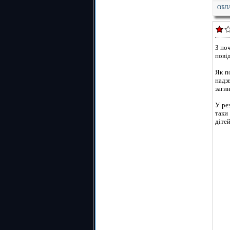
ОБЛ
З по
пові
Як п
надз
заги
У ре
таки
дітей