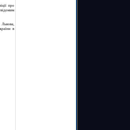
іції про
евідомим
 Львова,
країни в