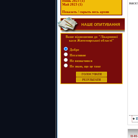
Июнь 2023 (1)
насе
Май 2023 (1)
Показать / скрыть весь архив
НАШЕ ОПИТУВАННЯ
Ваше відношення до "Лікарняної
каси Житомирської області"
Добре
Негативне
Не визначився
Не знаю, що це таке
11-01