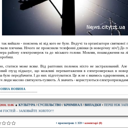
 так вийшло - пояснень ні від кого не було. Ведучі та організатори святкової
ували плечима. Нічого не прояснили телефонні дзвінки (в новорічну ніч!) До 
нера району електромереж та до міського голови. Мовляв, пошкодження на лі
поробиш.
но, статися може всяке. Від раптових поломок ніхто не застрахований. Але 
овий глузд підказує, що можливі перевантаження в електромережах в новор
а було передбачити. І до них підготуватися. Це ж не є якимось одкровенням, 
іч люди масово святкують-гуляють. А значить - користуються електроприладам
ПОВНА НОВИНА
ПЕРШ НІЖ ЗАП
КУЛЬТУРА
/
СУСПІЛЬСТВО
/
КРИМІНАЛ
/
ВИПАДКИ
•
-2010, 11:06
ІМ ГОСТЕЙ – ЗАХОВАЙТЕ ЗОЛОТО!!!
• просмотров: 1 359 •
коментарі (0)