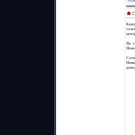
ЗАЛ
Кажу
голо
центр
Як с
Ново
Сотн
Нови
дово