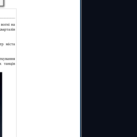
 вогні на
кварталів
тр міста
яткування
х танців