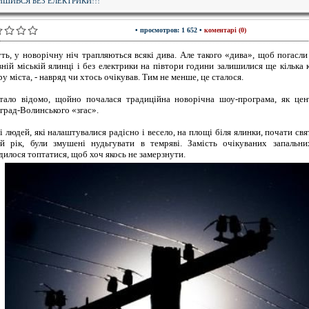
ИШИВСЯ БЕЗ ЕЛЕКТРИКИ!!!
• просмотров: 1 652 •
коментарі (0)
ть, у новорічну ніч трапляються всякі дива. Але такого «дива», щоб погасли
вній міській ялинці і без електрики на півтори години залишилися ще кілька 
у міста, - навряд чи хтось очікував. Тим не менше, це сталося.
тало відомо, щойно почалася традиційна новорічна шоу-програма, як цен
град-Волинського «згас».
і людей, які налаштувалися радісно і весело, на площі біля ялинки, почати св
й рік, були змушені нудьгувати в темряві. Замість очікуваних запальни
дилося топтатися, щоб хоч якось не замерзнути.