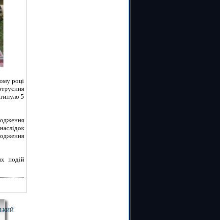
ному році
 отруєння
агинуло 5
олодження
наслідок
лодження
их подій
ЬКИЙ