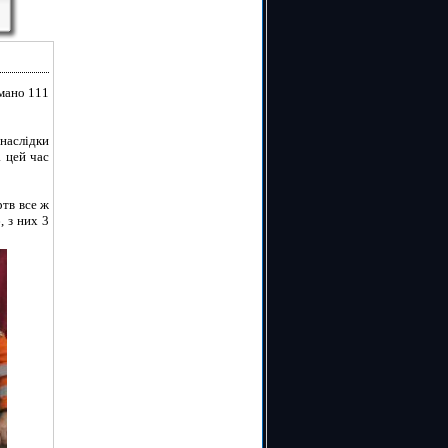
мано 111
наслідки
а цей час
ртв все ж
, з них 3