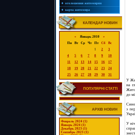
оголошення житомирян
карта житомира
КАЛЕНДАР НОВИН
«
Январь 2010
»
Пн
Вт
Ср
Чт
Пт
Сб
Вс
1
2
3
4
5
6
7
8
9
10
11
12
13
14
15
16
17
18
19
20
21
22
23
24
25
26
27
28
29
30
31
У Жи
на г
ПОПУЛЯРНІ СТАТТІ
Жито
до мі
Сино
з пе
АРХІВ НОВИН
Укра
Февраль 2024 (1)
У ніч
Январь 2024 (1)
спра
Декабрь 2023 (1)
Сентябрь 2023 (1)
знес