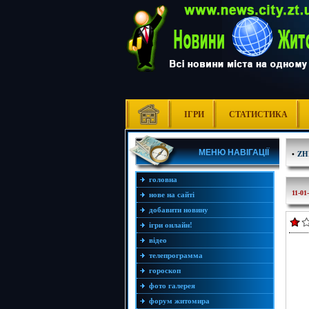
ІГРИ
СТАТИСТИКА
МЕНЮ НАВІГАЦІЇ
•
ZH
головна
11-01
нове на сайті
добавити новину
ігри онлайн!
відео
телепрограмма
гороскоп
фото галерея
форум житомира