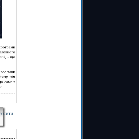
 програми
головного
нії, - що
все-таки
ічну ніч
що саме в
и.
РОСИТИ