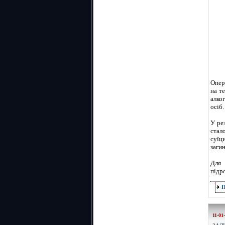
Опер
на т
алко
осіб.
У ре
стал
суїц
загин
Для 
підро
11-01