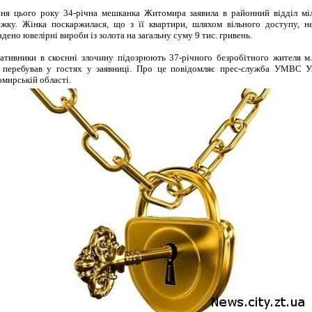
чня цього року 34-річна мешканка Житомира заявила в районний відділ міл
іжку. Жінка поскаржилася, що з її квартири, шляхом вільного доступу, н
дено ювелірні вироби із золота на загальну суму 9 тис. гривень.
ативники в скоєнні злочину підозрюють 37-річного безробітного жителя м.
 перебував у гостях у заявниці. Про це повідомляє прес-служба УМВС У
мирській області.