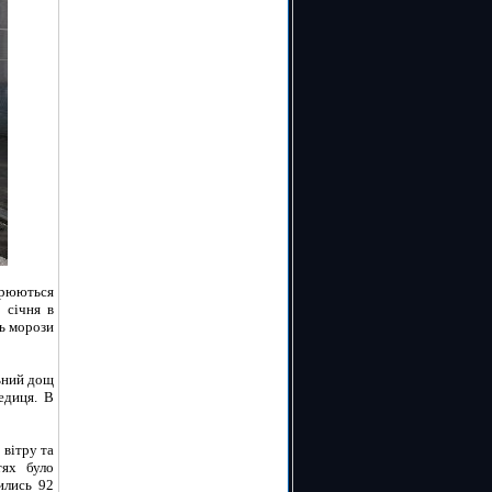
орюються
2 січня в
ть морози
льний дощ
едиця. В
 вітру та
тях було
ились 92