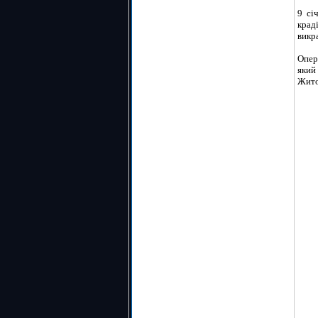
9 сі
крад
викра
Опер
який
Жито