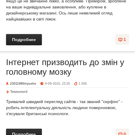
якщо це не звичайне ліжко, а особливе. Приміром, зроблене
на ваше індивідуальне замовлення, або куплене в
дизайнерському магазині. Ось лише невеликий огляд
найцікавіших в світі ліжок.
Подробнее
1
Інтернет призводить до змін у
головному мозку
23011980rtyuehe
4-09-2010, 23:25
1 505
Технології
Тривалий швидкий перегляд сайтів - так званий "серфінг" -
робить інтелектуальну діяльність людини поверхневою,
з'ясували британські психологи.
Подробнее
0