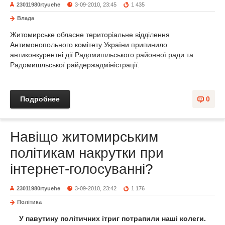
23011980rtyuehe
3-09-2010, 23:45
1 435
Влада
Житомирське обласне територіальне відділення
Антимонопольного комітету України припинило
антиконкурентні дії Радомишльського районної ради та
Радомишльської райдержадміністрації.
Подробнее
0
Навіщо житомирським
політикам накрутки при
інтернет-голосуванні?
23011980rtyuehe
3-09-2010, 23:42
1 176
Політика
У павутину політичних ітриг потрапили наші колеги.