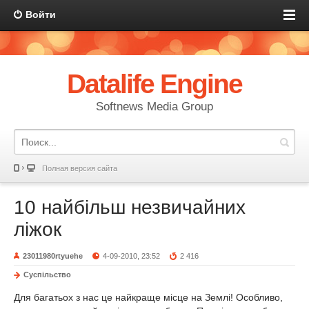
Войти
Datalife Engine
Softnews Media Group
Полная версия сайта
10 найбільш незвичайних
ліжок
23011980rtyuehe
4-09-2010, 23:52
2 416
Суспільство
Для багатьох з нас це найкраще місце на Землі! Особливо,