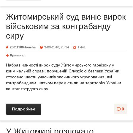
Житомирський суд виніс вирок
військовим за контрабанду
сиру
23011980rtyuehe
3-09-2010, 23:34
1 441
Кримінал
Набрав чинності вирок суду Житомирського гарнізону у
кримінальній справі, порушеній Службою безпеки України
стосовно шести учасників злочинного угруповання, які
контрабандним шляхом перемістили на територію України
вантаж твердого сиру.
Подробнее
0
У Житомирі розпочато