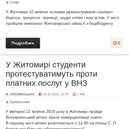
Спорт
У Житомирі 10 жовтня чоловіки демонстрували «залізні»
біцепси, трицепси, трапеції, грудні клітки і інші м'язи. У місті
пройшов чемпіонат Житомирської області з бодібілдингу.
Подробнее
0
У Житомирі студенти
протестуватимуть проти
платних послуг у ВНЗ
23011980rtyuehe
10-10-2010, 21:20
1 408
Суспільство
У вівторок 12 жовтня 2010 року в Житомирі пройде
Всеукраїнський мітинг проти комерціалізації освіти.
В нашому місті мітинг розпочнеться о 12:00 на площі С. П.
Корольова біля стін облдержадміністрації.