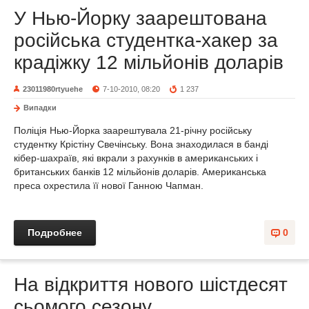
У Нью-Йорку заарештована
російська студентка-хакер за
крадіжку 12 мільйонів доларів
23011980rtyuehe
7-10-2010, 08:20
1 237
Випадки
Поліція Нью-Йорка заарештувала 21-річну російську
студентку Крістіну Свечінську. Вона знаходилася в банді
кібер-шахраїв, які вкрали з рахунків в американських і
британських банків 12 мільйонів доларів. Американська
преса охрестила її нової Ганною Чапман.
Подробнее
0
На відкриття нового шістдесят
сьомого сезону