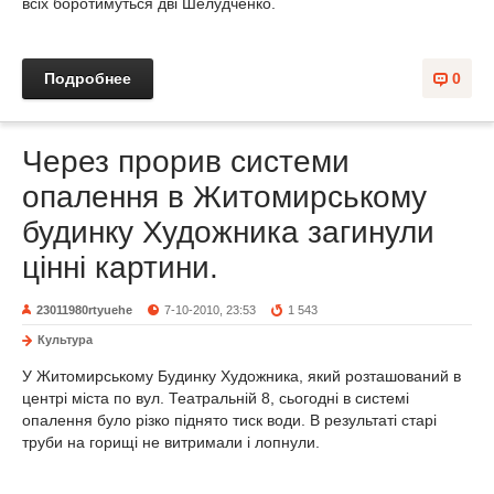
всіх боротимуться дві Шелудченко.
Подробнее
0
Через прорив системи
опалення в Житомирському
будинку Художника загинули
цінні картини.
23011980rtyuehe
7-10-2010, 23:53
1 543
Культура
У Житомирському Будинку Художника, який розташований в
центрі міста по вул. Театральній 8, сьогодні в системі
опалення було різко піднято тиск води. В результаті старі
труби на горищі не витримали і лопнули.