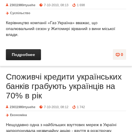
23011980rtyuehe
7-10-2010, 08:13
1 698
Суспільство
Керівництво компанії «Газ Україна» вважає, що
опалювальний сезон у Житомирі зірваний з вини міської
влади.
Подробнее
0
Споживчі кредити українських
банків грабують українців на
70% в рік
23011980rtyuehe
7-10-2010, 08:12
1 742
Економіка
Нещодавно одна з найбільших взуттєвих мереж в Україні
запропонувала незвичайну акцію - взуття в розстрочку.