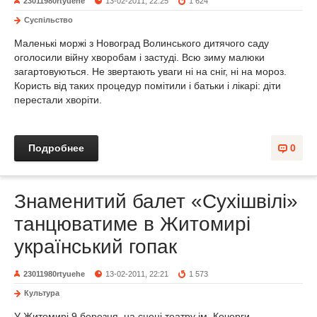
23011980rtyuehe
13-02-2011, 22:25
1 624
Суспільство
Маленькі моржі з Новоград Волинського дитячого саду
оголосили війну хворобам і застуді. Всю зиму малюки
загартовуються. Не звертають уваги ні на сніг, ні на мороз.
Користь від таких процедур помітили і батьки і лікарі: діти
перестали хворіти.
Подробнее
0
Знаменитий балет «Сухішвілі»
танцюватиме в Житомирі
український гопак
23011980rtyuehe
13-02-2011, 22:21
1 573
Культура
У Житомирі 9 березня, на сцені театру ім. Кочерги