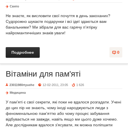
Свято
Не знаєте, як висловити свої почуття в день закоханих?
Судорожно шукаєте подарунки і всі ідеї здаються вам
банальними? Ми зібрали для вас гарячу п'ятірку
найромантичніших знаків уваги!
Подробнее
0
Вітаміни для пам'яті
23011980rtyuehe
12-02-2011, 23:05
1 626
Медицина
У пам'яті є свої секрети, які поки не вдалося розгадати. Учені
до цих пір не знають, чому іноді народжуються люди з
феноменальною пам'яттю або чому процес забування
відбувається не завжди, навіть якщо ми цього дуже хочемо.
Але дослідникам вдалося з'ясувати, як можна поліпшити