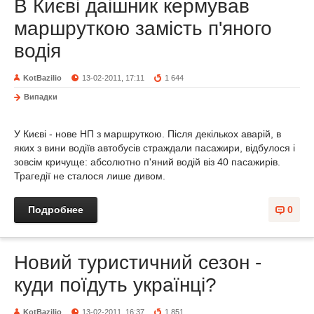
В Києві даішник кермував
маршруткою замість п'яного
водія
KotBazilio
13-02-2011, 17:11
1 644
Випадки
У Києві - нове НП з маршруткою. Після декількох аварій, в
яких з вини водіїв автобусів страждали пасажири, відбулося і
зовсім кричуще: абсолютно п'яний водій віз 40 пасажирів.
Трагедії не сталося лише дивом.
Подробнее
0
Новий туристичний сезон -
куди поїдуть українці?
KotBazilio
13-02-2011, 16:37
1 851