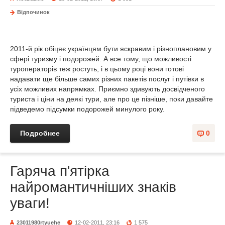
Відпочинок
2011-й рік обіцяє українцям бути яскравим і різноплановим у
сфері туризму і подорожей. А все тому, що можливості
туроператорів теж ростуть, і в цьому році вони готові
надавати ще більше самих різних пакетів послуг і путівки в
усіх можливих напрямках. Приємно здивують досвідченого
туриста і ціни на деякі тури, але про це пізніше, поки давайте
підведемо підсумки подорожей минулого року.
Подробнее
0
Гаряча п'ятірка
найромантичніших знаків
уваги!
23011980rtyuehe
12-02-2011, 23:16
1 575