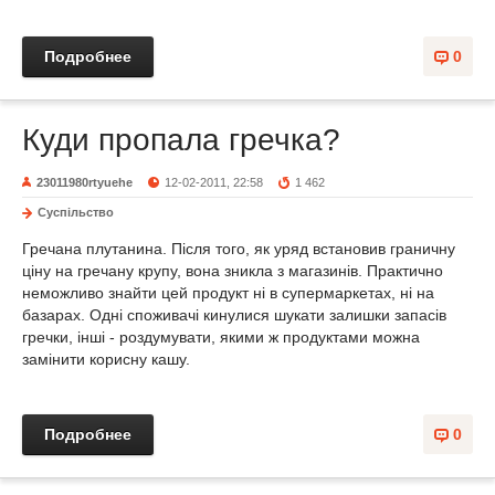
Подробнее
0
Куди пропала гречка?
23011980rtyuehe
12-02-2011, 22:58
1 462
Суспільство
Гречана плутанина. Після того, як уряд встановив граничну
ціну на гречану крупу, вона зникла з магазинів. Практично
неможливо знайти цей продукт ні в супермаркетах, ні на
базарах. Одні споживачі кинулися шукати залишки запасів
гречки, інші - роздумувати, якими ж продуктами можна
замінити корисну кашу.
Подробнее
0