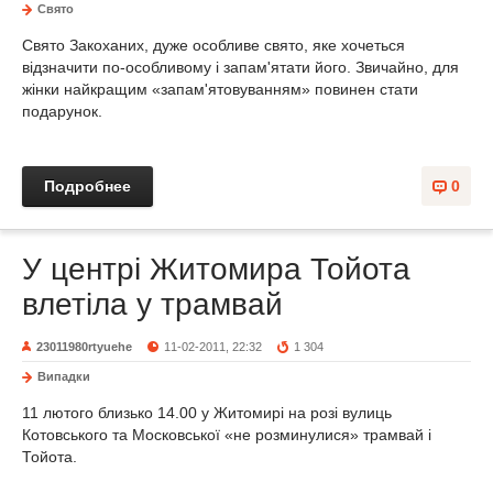
Свято
Свято Закоханих, дуже особливе свято, яке хочеться
відзначити по-особливому і запам'ятати його. Звичайно, для
жінки найкращим «запам'ятовуванням» повинен стати
подарунок.
Подробнее
0
У центрі Житомира Тойота
влетіла у трамвай
23011980rtyuehe
11-02-2011, 22:32
1 304
Випадки
11 лютого близько 14.00 у Житомирі на розі вулиць
Котовського та Московської «не розминулися» трамвай і
Тойота.