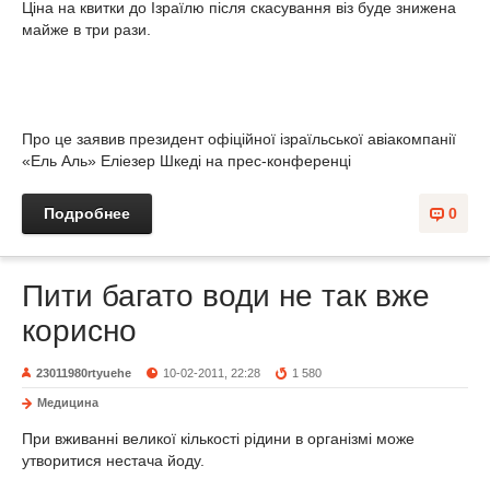
Ціна на квитки до Ізраїлю після скасування віз буде знижена
майже в три рази.
Про це заявив президент офіційної ізраїльської авіакомпанії
«Ель Аль» Еліезер Шкеді на прес-конференці
Подробнее
0
Пити багато води не так вже
корисно
23011980rtyuehe
10-02-2011, 22:28
1 580
Медицина
При вживанні великої кількості рідини в організмі може
утворитися нестача йоду.