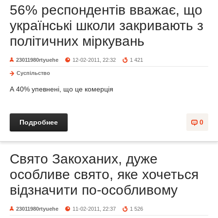
56% респондентів вважає, що
українські школи закривають з
політичних міркувань
23011980rtyuehe
12-02-2011, 22:32
1 421
Суспільство
А 40% упевнені, що це комерція
Подробнее
0
Свято Закоханих, дуже
особливе свято, яке хочеться
відзначити по-особливому
23011980rtyuehe
11-02-2011, 22:37
1 526