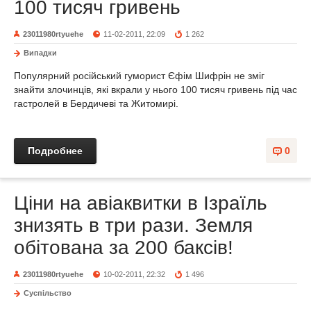
100 тисяч гривень
23011980rtyuehe
11-02-2011, 22:09
1 262
Випадки
Популярний російський гуморист Єфім Шифрін не зміг
знайти злочинців, які вкрали у нього 100 тисяч гривень під час
гастролей в Бердичеві та Житомирі.
Подробнее
0
Ціни на авіаквитки в Ізраїль
знизять в три рази. Земля
обітована за 200 баксів!
23011980rtyuehe
10-02-2011, 22:32
1 496
Суспільство