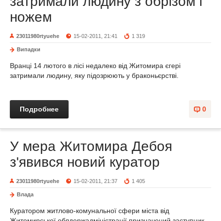
затримали людину з обрізом і
ножем
23011980rtyuehe
15-02-2011, 21:41
1 319
Випадки
Вранці 14 лютого в лісі недалеко від Житомира єгері
затримали людину, яку підозрюють у браконьєрстві.
Подробнее
0
У мера Житомира Дебоя
з'явився новий куратор
23011980rtyuehe
15-02-2011, 21:37
1 405
Влада
Куратором житлово-комунальної сфери міста від
Житомирської облдержадміністрації призначений заступник