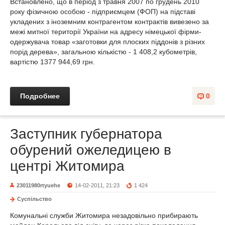
Встановлено, що в період з травня 2007 по грудень 2010
року фізичною особою - підприємцем (ФОП) на підставі
укладених з іноземним контрагентом контрактів вивезено за
межі митної території України на адресу німецької фірми-
одержувача товар «заготовки для плоских піддонів з різних
порід дерева», загальною кількістю - 1 408,2 кубометрів,
вартістю 1377 944,69 грн.
Подробнее
0
Заступник губернатора
обурений ожеледицею в
центрі Житомира
23011980rtyuehe
14-02-2011, 21:23
1 424
Суспільство
Комунальні служби Житомира незадовільно прибирають