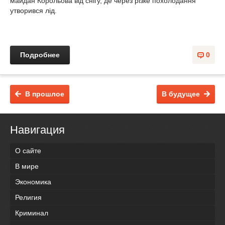
майдан Корольова від снігу, де через різке похолодання
утворився лід.
Подробнее
0
В прошлое
В будущее
Навигация
О сайте
В мире
Экономика
Религия
Криминал