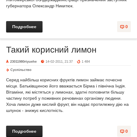
губернатора Олександр Никитюк.
Подробнее
0
Такий корисний лимон
23011980rtyuehe
14-02-2011, 21:37
1 484
Суспільство
Серед найбільш корисних фруктів лимон займає почесне
місце. Батьківщиною його вважається Бірма і північна Індія.
Вітаміни, які містяться у лимонах, здатні поповнити більшу
частину потреб у поживних речовинах організму людини.
Хоча лимон дуже кислий фрукт, він надає протилежну дію на
шлунок - знижує кислотність.
Подробнее
0