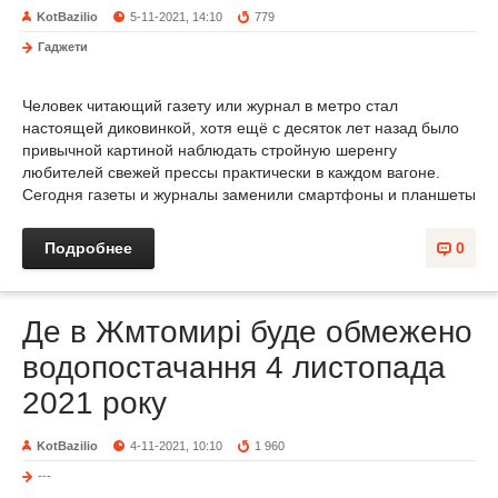
KotBazilio
5-11-2021, 14:10
779
Гаджети
Человек читающий газету или журнал в метро стал
настоящей диковинкой, хотя ещё с десяток лет назад было
привычной картиной наблюдать стройную шеренгу
любителей свежей прессы практически в каждом вагоне.
Сегодня газеты и журналы заменили смартфоны и планшеты
Подробнее
0
Де в Жмтомирі буде обмежено
водопостачання 4 листопада
2021 року
KotBazilio
4-11-2021, 10:10
1 960
---