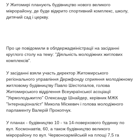
У Житомирі планують будівництво нового великого
мікрорайону, де буде відкрито спортивний комплекс, школу,
дитячий сад і церкву.
Про це повідомили в облдержадміністрації на засіданні
круглого столу на тему: "Діяльність молодіжних житлових
комплексів".
У засіданні взяли участь директор Житомирського
регіонального управління Держфонду сприяння молодіжному
житловому будівництву Павло Шестопалов, голова
Житомирського відділення Всеукраїнської асоціації
"Укрмолодьжитло" Олександр Шнайдер, керівник МЖК
"Інтернаціоналіст" Микола Міскевич і голова молодіжного
парламенту Валерій Прокопчук.
У планах - будівництво 10 - та 14-поверхового будинку по
вул. Космонавтів, 60, а також будівництво великого
мікрорайону по вул. Червоноармійській на площі 7,5 га