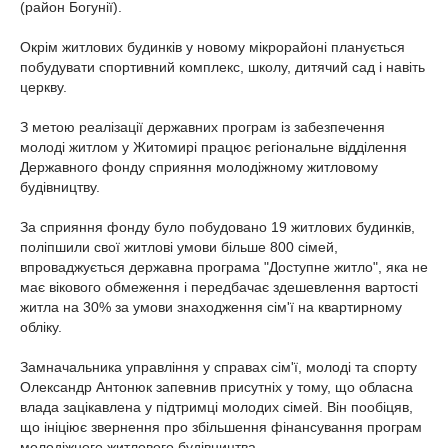
(район Богунії).
Окрім житлових будинків у новому мікрорайоні планується
побудувати спортивний комплекс, школу, дитячий сад і навіть
церкву.
З метою реалізації державних програм із забезпечення
молоді житлом у Житомирі працює регіональне відділення
Державного фонду сприяння молодіжному житловому
будівництву.
За сприяння фонду було побудовано 19 житлових будинків,
поліпшили свої житлові умови більше 800 сімей,
впроваджується державна програма "Доступне житло", яка не
має вікового обмеження і передбачає здешевлення вартості
житла на 30% за умови знаходження сім'ї на квартирному
обліку.
Замначальника управління у справах сім'ї, молоді та спорту
Олександр Антонюк запевнив присутніх у тому, що обласна
влада зацікавлена у підтримці молодих сімей. Він пообіцяв,
що ініціює звернення про збільшення фінансування програм
молодіжного житлового будівництва.