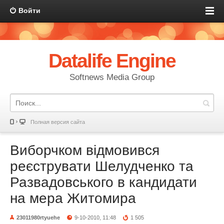
Войти
Datalife Engine
Softnews Media Group
Полная версия сайта
Виборчком відмовився
реєструвати Шелудченко та
Развадовського в кандидати
на мера Житомира
23011980rtyuehe
9-10-2010, 11:48
1 505