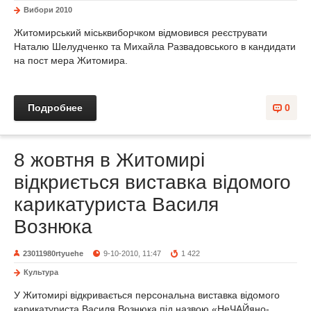
Вибори 2010
Житомирський міськвиборчком відмовився реєструвати
Наталю Шелудченко та Михайла Развадовського в кандидати
на пост мера Житомира.
Подробнее
0
8 жовтня в Житомирі
відкриється виставка відомого
карикатуриста Василя
Вознюка
23011980rtyuehe
9-10-2010, 11:47
1 422
Культура
У Житомирі відкривається персональна виставка відомого
карикатуриста Василя Вознюка під назвою «НеЧАЙяно-