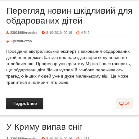
Перегляд новин шкідливий для
обдарованих дітей
23011980rtyuehe
8-10-2010, 00:18
4 542
Суспільство
Провідний австралійський експерт з виховання обдарованих
дітей попереджає батьків про наслідки перегляду новин по
телебаченню. Професор університету Міріка Гросс говорить,
що обдаровані діти більш чутливі й глибоко переживають
трагедію інших людей уже в дуже маленькому віці. Це може
трапитися в чотири-п'ять років.
Подробнее
14
У Криму випав сніг
23011980rtyuehe
8-10-2010, 00:16
1 233