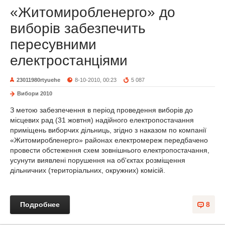
«Житомиробленерго» до
виборів забезпечить
пересувними
електростанціями
23011980rtyuehe
8-10-2010, 00:23
5 087
Вибори 2010
З метою забезпечення в період проведення виборів до
місцевих рад (31 жовтня) надійного електропостачання
приміщень виборчих дільниць, згідно з наказом по компанії
«Житомиробленерго» районах електромереж передбачено
провести обстеження схем зовнішнього електропостачання,
усунути виявлені порушення на об'єктах розміщення
дільничних (територіальних, окружних) комісій.
Подробнее
8