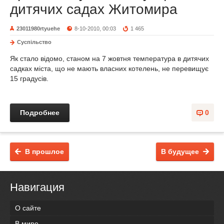
дитячих садах Житомира
23011980rtyuehe
8-10-2010, 00:03
1 465
Суспільство
Як стало відомо, станом на 7 жовтня температура в дитячих
садках міста, що не мають власних котелень, не перевищує
15 градусів.
Подробнее
0
В прошлое
В будущее
Навигация
О сайте
В мире