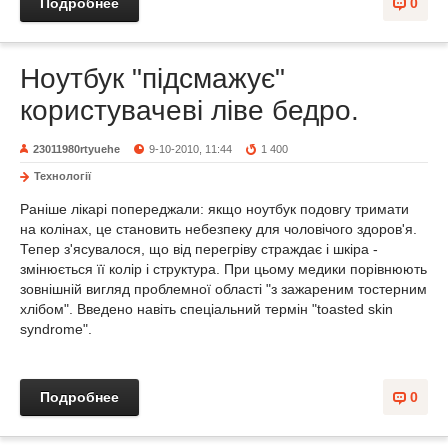
Подробнее
0
Ноутбук "підсмажує"
користувачеві ліве бедро.
23011980rtyuehe
9-10-2010, 11:44
1 400
Технології
Раніше лікарі попереджали: якщо ноутбук подовгу тримати
на колінах, це становить небезпеку для чоловічого здоров'я.
Тепер з'ясувалося, що від перегріву страждає і шкіра -
змінюється її колір і структура. При цьому медики порівнюють
зовнішній вигляд проблемної області "з зажареним тостерним
хлібом". Введено навіть спеціальний термін "toasted skin
syndrome".
Подробнее
0