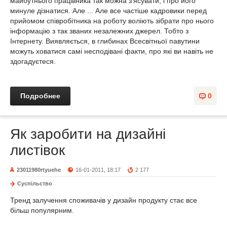
майбутнього працівника так можна з'ясувати, і про його
минуле дізнатися. Але ... Але все частіше кадровики перед
прийомом співробітника на роботу воліють зібрати про нього
інформацію з так званих незалежних джерел. Тобто з
Інтернету. Виявляється, в глибинах Всесвітньої павутини
можуть ховатися самі несподівані факти, про які ви навіть не
здогадуєтеся.
Подробнее
0
Як заробити на дизайні
листівок
23011980rtyuehe
16-01-2011, 18:17
2 177
Суспільство
Тренд залучення споживачів у дизайн продукту стає все
більш популярним.