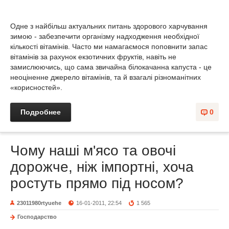
Одне з найбільш актуальних питань здорового харчування
зимою - забезпечити організму надходження необхідної
кількості вітамінів. Часто ми намагаємося поповнити запас
вітамінів за рахунок екзотичних фруктів, навіть не
замислюючись, що сама звичайна білокачанна капуста - це
неоціненне джерело вітамінів, та й взагалі різноманітних
«корисностей».
Подробнее
0
Чому наші м'ясо та овочі
дорожче, ніж імпортні, хоча
ростуть прямо під носом?
23011980rtyuehe
16-01-2011, 22:54
1 565
Господарство