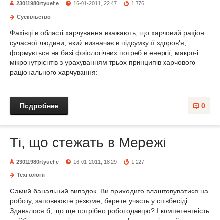
23011980rtyuehe
16-01-2011, 22:47
1 776
Суспільство
Фахівці в області харчування вважають, що харчовий раціон
сучасної людини, який визначає в підсумку її здоров'я,
формується на базі фізіологічних потреб в енергії, макро-і
мікронутрієнтів з урахуванням трьох принципів харчового
раціонального харчування:
Подробнее
0
Ті, що стежать в Мережі
23011980rtyuehe
16-01-2011, 18:29
1 227
Технології
Самий банальний випадок. Ви приходите влаштовуватися на
роботу, заповнюєте резюме, берете участь у співбесіді.
Здавалося б, що ще потрібно роботодавцю? І компетентність