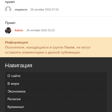
привіт
людмила
26 октября 2010 07:23
Привіт
Admin
26 октября 2010 23:23
Информация
Посетители, находящиеся в группе
Гости
, не могут
оставлять комментарии к данной публикации.
Навигация
О сайте
В мире
Экономика
Религия
Криминал