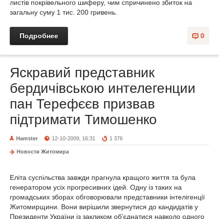
листів покрівельного шиферу, чим спричинено збиток на
загальну суму 1 тис. 200 гривень.
Подробнее
0
Яскравий представник
бердичівською интелегенции
пан Терефєєв призвав
підтримати Тимошенко
Hamster
12-10-2009, 16:31
1 376
Новости Житомира
Еліта суспільства завжди прагнула кращого життя та була
генератором усіх прогресивних ідей. Одну із таких на
громадських зборах обговорювали представники інтелігенції
Житомирщини. Вони вирішили звернутися до кандидатів у
Президенти України із закликом об’єднатися навколо одного