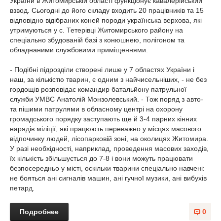
України в Житомирській області функціонує кавалерійський
взвод. Сьогодні до його складу входить 20 працівників та 15
відповідно відібраних коней породи українська верхова, які
утримуються у с. Тетерівці Житомирського району на
спеціально збудованій базі з конюшнею, полігоном та
обладнаними службовими приміщеннями.
- Подібні підрозділи створені лише у 7 областях України і
наш, за кількістю тварин, є одним з найчисельніших, - не без
гордощів розповідає командир батальйону патрульної
служби УМВС Анатолій Монзолевський. - Тож поряд з авто-
та пішими патрулями в обласному центрі на охорону
громадського порядку заступають ще й 3-4 парних кінних
нарядів міліції, які працюють переважно у місцях масового
відпочинку людей, лісопарковій зоні, на околицях Житомира.
У разі необхідності, наприклад, проведення масових заходів,
їх кількість збільшується до 7-8 і вони можуть працювати
безпосередньо у місті, оскільки тварини спеціально навчені:
не бояться ані сигналів машин, ані гучної музики, ані вибухів
петард.
Подробнее
0