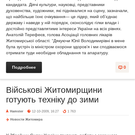
кандидата. Діячі культури, науковці, представники
духовенства, художники, які піднімалися на сцену, зазначали,
що найбільше їхнє очікування— це лідер, який об’єднає
державу і наведе у ній порядок, сконсолідує гілки влади і
достойно представлятиме інтереси України на всіх рівнях.
Анатолій Терефеєв, голова Асоціації головних лікарів
Житомирської області: “Дякуючи Юлії Володимирівні в мене
була зустріч із міністром охорони здоров’я і ми сподіваємося
отримати туди необхідне обладнання та апаратуру.
Подробнее
0
Військові Житомирщини
готують техніку до зими
Hamster
12-10-2009, 16:27
1 763
Новости Житомира