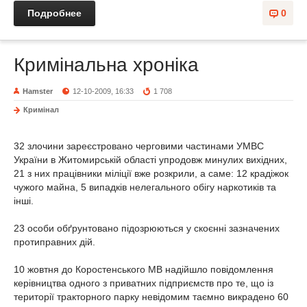
Подробнее
0
Кримінальна хроніка
Hamster
12-10-2009, 16:33
1 708
Кримінал
32 злочини зареєстровано черговими частинами УМВС
України в Житомирській області упродовж минулих вихідних,
21 з них працівники міліції вже розкрили, а саме: 12 крадіжок
чужого майна, 5 випадків нелегального обігу наркотиків та
інші.
23 особи обґрунтовано підозрюються у скоєнні зазначених
протиправних дій.
10 жовтня до Коростенського МВ надійшло повідомлення
керівництва одного з приватних підприємств про те, що із
території тракторного парку невідомим таємно викрадено 60