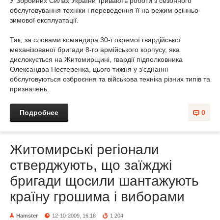
У Збройних Силах України тривають роботи з сезонного
обслуговування техніки і переведення її на режим осінньо-
зимової експлуатації.
Так, за словами командира 30-ї окремої гвардійської
механізованої бригади 8-го армійського корпусу, яка
дислокується на Житомирщині, гвардії підполковника
Олександра Нестеренка, цього тижня у з’єднанні
обслуговуються озброєння та військова техніка різних типів та
призначень.
Подробнее
0
Житомирські регіонали
стверджують, що заїжджі
бригади щосили шантажують
країну грошима і виборами
Hamster
12-10-2009, 16:18
1 204