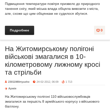
Підвищення температури повітря призвело до природного
танення снігу, який міська влада обіцяла вивозити з міста,
але, схоже що цим обіцянкам не судилося збутися.
Подробнее
0
На Житомирському полігоні
військові змагалися в 10-
кілометровому лижному кросі
та стрільби
23011980rtyuehe
24-02-2012, 06:09
1 713
Армія
На Житомирському полігоні 110 військовослужбовців
змагалися за першість 8 армійського корпусу з військового
біатлону.