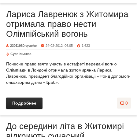
Лариса Лавренюк з Житомира
отримала право нести
Олімпійський вогонь
23011980rtyuehe
24-02-2012, 06:05
1 623
Суспільство
Почесне право взяти участь в естафеті передачі вогню
Олімпіади в Лондоні отримала житомирянка Лариса
Лавренюк, президент благодійної організації «Фонд допомоги
онкохворим дітям «Краб».
Подробнее
0
До середини літа в Житомирі
відкриють сучасний