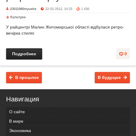
23011980rtyuehe
22-02-2012, 14:33
1 436
Культура
У райцентрі Малин Житомирської області відбулася ретро-
вечірка стиляг.
Подробнее
0
В прошлое
В будущее
Навигация
О сайте
В мире
Экономика