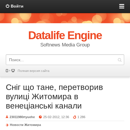
Войти
Datalife Engine
Softnews Media Group
Полная версия сайта
Сніг що тане, перетворив
вулиці Житомира в
венеціанські канали
23011980rtyuehe
25-02-2012, 12:36
1 286
Новости Житомира